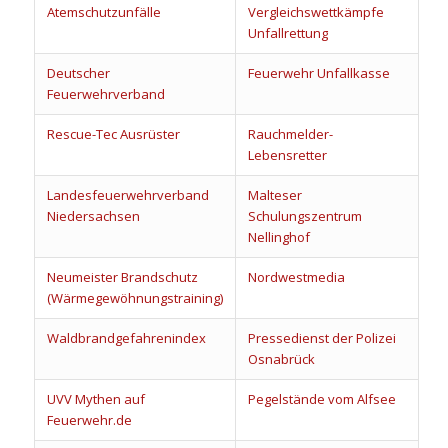
Atemschutzunfälle
Vergleichswettkämpfe
Unfallrettung
Deutscher
Feuerwehr Unfallkasse
Feuerwehrverband
Rescue-Tec Ausrüster
Rauchmelder-
Lebensretter
Landesfeuerwehrverband
Malteser
Niedersachsen
Schulungszentrum
Nellinghof
Neumeister Brandschutz
Nordwestmedia
(Wärmegewöhnungstraining)
Waldbrandgefahrenindex
Pressedienst der Polizei
Osnabrück
UVV Mythen auf
Pegelstände vom Alfsee
Feuerwehr.de