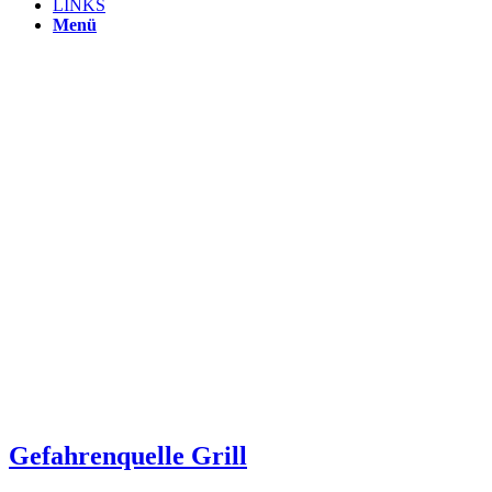
LINKS
Menü
NÜTZLICH
TIPPS
Gefahrenquelle Grill