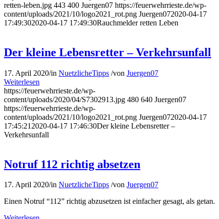
retten-leben.jpg
443
400
Juergen07
https://feuerwehrrieste.de/wp-
content/uploads/2021/10/logo2021_rot.png
Juergen07
2020-04-17
17:49:30
2020-04-17 17:49:30
Rauchmelder retten Leben
Der kleine Lebensretter – Verkehrsunfall
17. April 2020
/
in
NuetzlicheTipps
/
von
Juergen07
Weiterlesen
https://feuerwehrrieste.de/wp-
content/uploads/2020/04/S7302913.jpg
480
640
Juergen07
https://feuerwehrrieste.de/wp-
content/uploads/2021/10/logo2021_rot.png
Juergen07
2020-04-17
17:45:21
2020-04-17 17:46:30
Der kleine Lebensretter –
Verkehrsunfall
Notruf 112 richtig absetzen
17. April 2020
/
in
NuetzlicheTipps
/
von
Juergen07
Einen Notruf “112” richtig abzusetzen ist einfacher gesagt, als getan.
Weiterlesen