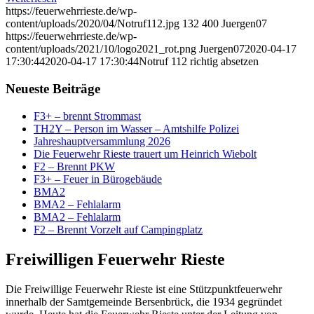
https://feuerwehrrieste.de/wp-
content/uploads/2020/04/Notruf112.jpg
132
400
Juergen07
https://feuerwehrrieste.de/wp-
content/uploads/2021/10/logo2021_rot.png
Juergen07
2020-04-17
17:30:44
2020-04-17 17:30:44
Notruf 112 richtig absetzen
Neueste Beiträge
F3+ – brennt Strommast
TH2Y – Person im Wasser – Amtshilfe Polizei
Jahreshauptversammlung 2026
Die Feuerwehr Rieste trauert um Heinrich Wiebolt
F2 – Brennt PKW
F3+ – Feuer in Bürogebäude
BMA2
BMA2 – Fehlalarm
BMA2 – Fehlalarm
F2 – Brennt Vorzelt auf Campingplatz
Freiwilligen Feuerwehr Rieste
Die Freiwillige Feuerwehr Rieste ist eine Stützpunktfeuerwehr
innerhalb der Samtgemeinde Bersenbrück, die 1934 gegründet