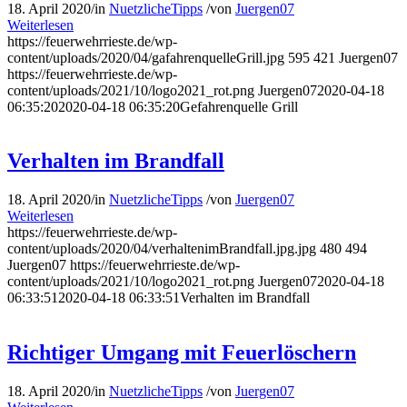
18. April 2020
/
in
NuetzlicheTipps
/
von
Juergen07
Weiterlesen
https://feuerwehrrieste.de/wp-
content/uploads/2020/04/gafahrenquelleGrill.jpg
595
421
Juergen07
https://feuerwehrrieste.de/wp-
content/uploads/2021/10/logo2021_rot.png
Juergen07
2020-04-18
06:35:20
2020-04-18 06:35:20
Gefahrenquelle Grill
Verhalten im Brandfall
18. April 2020
/
in
NuetzlicheTipps
/
von
Juergen07
Weiterlesen
https://feuerwehrrieste.de/wp-
content/uploads/2020/04/verhaltenimBrandfall.jpg.jpg
480
494
Juergen07
https://feuerwehrrieste.de/wp-
content/uploads/2021/10/logo2021_rot.png
Juergen07
2020-04-18
06:33:51
2020-04-18 06:33:51
Verhalten im Brandfall
Richtiger Umgang mit Feuerlöschern
18. April 2020
/
in
NuetzlicheTipps
/
von
Juergen07