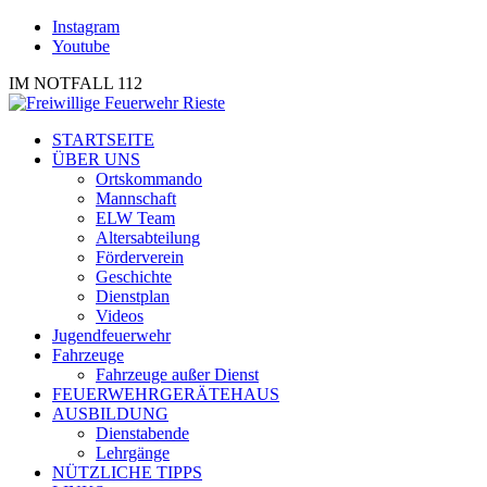
Instagram
Youtube
IM NOTFALL 112
STARTSEITE
ÜBER UNS
Ortskommando
Mannschaft
ELW Team
Altersabteilung
Förderverein
Geschichte
Dienstplan
Videos
Jugendfeuerwehr
Fahrzeuge
Fahrzeuge außer Dienst
FEUERWEHRGERÄTEHAUS
AUSBILDUNG
Dienstabende
Lehrgänge
NÜTZLICHE TIPPS