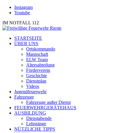
Instagram
Youtube
IM NOTFALL 112
STARTSEITE
ÜBER UNS
Ortskommando
Mannschaft
ELW Team
Altersabteilung
Förderverein
Geschichte
Dienstplan
Videos
Jugendfeuerwehr
Fahrzeuge
Fahrzeuge außer Dienst
FEUERWEHRGERÄTEHAUS
AUSBILDUNG
Dienstabende
Lehrgänge
NÜTZLICHE TIPPS