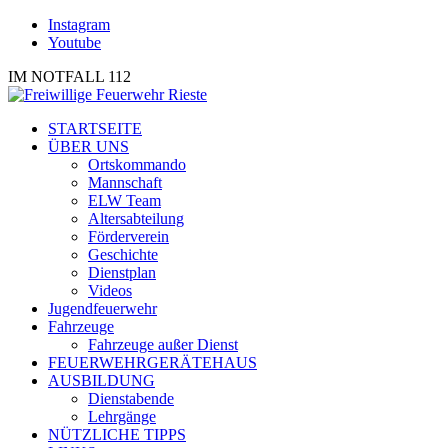
Instagram
Youtube
IM NOTFALL 112
STARTSEITE
ÜBER UNS
Ortskommando
Mannschaft
ELW Team
Altersabteilung
Förderverein
Geschichte
Dienstplan
Videos
Jugendfeuerwehr
Fahrzeuge
Fahrzeuge außer Dienst
FEUERWEHRGERÄTEHAUS
AUSBILDUNG
Dienstabende
Lehrgänge
NÜTZLICHE TIPPS