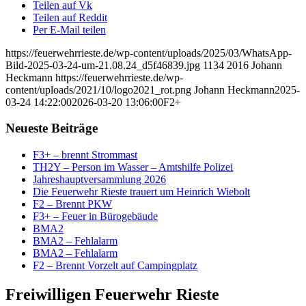
Teilen auf Vk
Teilen auf Reddit
Per E-Mail teilen
https://feuerwehrrieste.de/wp-content/uploads/2025/03/WhatsApp-
Bild-2025-03-24-um-21.08.24_d5f46839.jpg
1134
2016
Johann
Heckmann
https://feuerwehrrieste.de/wp-
content/uploads/2021/10/logo2021_rot.png
Johann Heckmann
2025-
03-24 14:22:00
2026-03-20 13:06:00
F2+
Neueste Beiträge
F3+ – brennt Strommast
TH2Y – Person im Wasser – Amtshilfe Polizei
Jahreshauptversammlung 2026
Die Feuerwehr Rieste trauert um Heinrich Wiebolt
F2 – Brennt PKW
F3+ – Feuer in Bürogebäude
BMA2
BMA2 – Fehlalarm
BMA2 – Fehlalarm
F2 – Brennt Vorzelt auf Campingplatz
Freiwilligen Feuerwehr Rieste