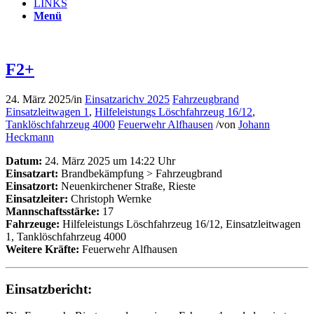
LINKS
Menü
F2+
24. März 2025
/
in
Einsatzarichv 2025
Fahrzeugbrand
Einsatzleitwagen 1
,
Hilfeleistungs Löschfahrzeug 16/12
,
Tanklöschfahrzeug 4000
Feuerwehr Alfhausen
/
von
Johann
Heckmann
Datum:
24. März 2025 um 14:22 Uhr
Einsatzart:
Brandbekämpfung > Fahrzeugbrand
Einsatzort:
Neuenkirchener Straße, Rieste
Einsatzleiter:
Christoph Wernke
Mannschaftsstärke:
17
Fahrzeuge:
Hilfeleistungs Löschfahrzeug 16/12, Einsatzleitwagen
1, Tanklöschfahrzeug 4000
Weitere Kräfte:
Feuerwehr Alfhausen
Einsatzbericht: