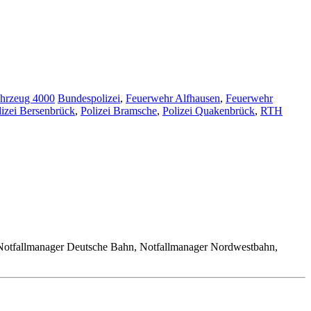
ahrzeug 4000
Bundespolizei
,
Feuerwehr Alfhausen
,
Feuerwehr
lizei Bersenbrück
,
Polizei Bramsche
,
Polizei Quakenbrück
,
RTH
Notfallmanager Deutsche Bahn, Notfallmanager Nordwestbahn,