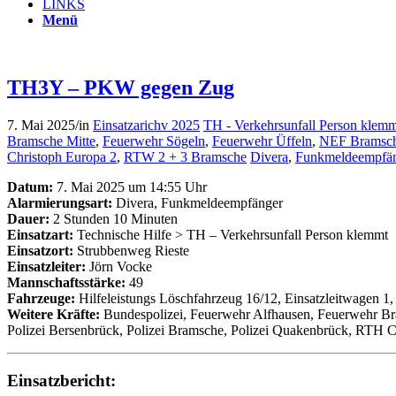
LINKS
Menü
TH3Y – PKW gegen Zug
7. Mai 2025
/
in
Einsatzarichv 2025
TH - Verkehrsunfall Person klem
Bramsche Mitte
,
Feuerwehr Sögeln
,
Feuerwehr Üffeln
,
NEF Bramsc
Christoph Europa 2
,
RTW 2 + 3 Bramsche
Divera
,
Funkmeldeempfä
Datum:
7. Mai 2025 um 14:55 Uhr
Alarmierungsart:
Divera, Funkmeldeempfänger
Dauer:
2 Stunden 10 Minuten
Einsatzart:
Technische Hilfe > TH – Verkehrsunfall Person klemmt
Einsatzort:
Strubbenweg Rieste
Einsatzleiter:
Jörn Vocke
Mannschaftsstärke:
49
Fahrzeuge:
Hilfeleistungs Löschfahrzeug 16/12, Einsatzleitwagen 1
Weitere Kräfte:
Bundespolizei, Feuerwehr Alfhausen, Feuerwehr Br
Polizei Bersenbrück, Polizei Bramsche, Polizei Quakenbrück, RTH 
Einsatzbericht: