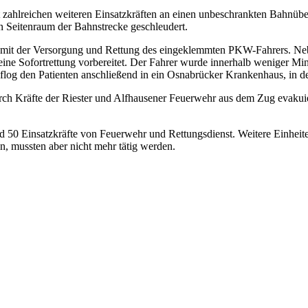
ahlreichen weiteren Einsatzkräften an einen unbeschrankten Bahnüber
Seitenraum der Bahnstrecke geschleudert.
 mit der Versorgung und Rettung des eingeklemmten PKW-Fahrers. Neb
ne Sofortrettung vorbereitet. Der Fahrer wurde innerhalb weniger Mi
flog den Patienten anschließend in ein Osnabrücker Krankenhaus, in de
urch Kräfte der Riester und Alfhausener Feuerwehr aus dem Zug evaku
 50 Einsatzkräfte von Feuerwehr und Rettungsdienst. Weitere Einheiten
n, mussten aber nicht mehr tätig werden.