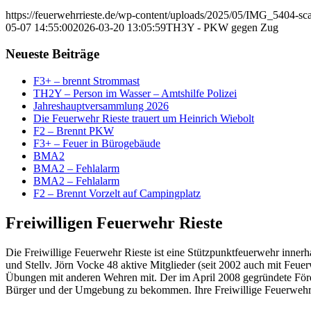
https://feuerwehrrieste.de/wp-content/uploads/2025/05/IMG_5404-sca
05-07 14:55:00
2026-03-20 13:05:59
TH3Y - PKW gegen Zug
Neueste Beiträge
F3+ – brennt Strommast
TH2Y – Person im Wasser – Amtshilfe Polizei
Jahreshauptversammlung 2026
Die Feuerwehr Rieste trauert um Heinrich Wiebolt
F2 – Brennt PKW
F3+ – Feuer in Bürogebäude
BMA2
BMA2 – Fehlalarm
BMA2 – Fehlalarm
F2 – Brennt Vorzelt auf Campingplatz
Freiwilligen Feuerwehr Rieste
Die Freiwillige Feuerwehr Rieste ist eine Stützpunktfeuerwehr inn
und Stellv. Jörn Vocke 48 aktive Mitglieder (seit 2002 auch mit Feue
Übungen mit anderen Wehren mit. Der im April 2008 gegründete Förderv
Bürger und der Umgebung zu bekommen. Ihre Freiwillige Feuerwehr