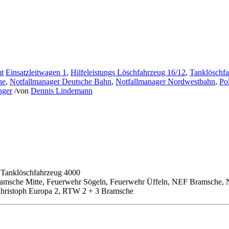
mt
Einsatzleitwagen 1
,
Hilfeleistungs Löschfahrzeug 16/12
,
Tanklöschf
he
,
Notfallmanager Deutsche Bahn
,
Notfallmanager Nordwestbahn
,
Po
nger
/
von
Dennis Lindemann
, Tanklöschfahrzeug 4000
amsche Mitte, Feuerwehr Sögeln, Feuerwehr Üffeln, NEF Bramsche, 
Christoph Europa 2, RTW 2 + 3 Bramsche