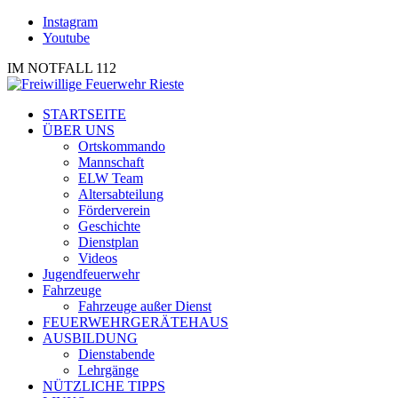
Instagram
Youtube
IM NOTFALL 112
STARTSEITE
ÜBER UNS
Ortskommando
Mannschaft
ELW Team
Altersabteilung
Förderverein
Geschichte
Dienstplan
Videos
Jugendfeuerwehr
Fahrzeuge
Fahrzeuge außer Dienst
FEUERWEHRGERÄTEHAUS
AUSBILDUNG
Dienstabende
Lehrgänge
NÜTZLICHE TIPPS