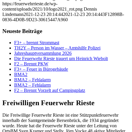
https://feuerwehrrieste.de/wp-
content/uploads/2021/10/logo2021_rot.png
Dennis
Lindemann
2021-12-23 20:14:44
2021-12-23 20:14:44
3F12898B-
0836-4D0B-9D23-30615447A960
Neueste Beiträge
F3+ – brennt Strommast
TH2Y – Person im Wasser – Amtshilfe Polizei
Jahreshauptversammlung 2026
Die Feuerwehr Rieste trauert um Heinrich Wiebolt
F2 – Brennt PKW
F3+ – Feuer in Bürogebäude
BMA2
BMA2 – Fehlalarm
BMA2 – Fehlalarm
F2 – Brennt Vorzelt auf Campingplatz
Freiwilligen Feuerwehr Rieste
Die Freiwillige Feuerwehr Rieste ist eine Stützpunktfeuerwehr
innerhalb der Samtgemeinde Bersenbrück, die 1934 gegründet
wurde. Heute hat die Feuerwehr Rieste unter der Leitung von
OrtsBM Sven Kramer und Stellv. Jörn Vocke 48 aktive Mitglieder