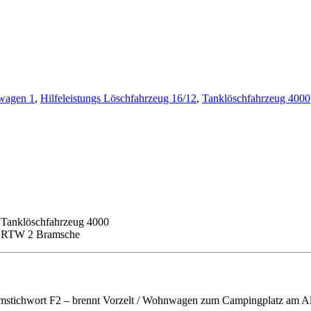
twagen 1
,
Hilfeleistungs Löschfahrzeug 16/12
,
Tanklöschfahrzeug 4000
, Tanklöschfahrzeug 4000
k, RTW 2 Bramsche
stichwort F2 – brennt Vorzelt / Wohnwagen zum Campingplatz am Alf