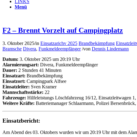
LINKS
Menü
F2 – Brennt Vorzelt auf Campingplatz
3. Oktober 2025
/
in
Einsatzarichv 2025
Brandbekämpfung
Einsatzlei
Bramsche
Divera
,
Funkmeldeempfänger
/
von
Dennis Lindemann
Datum:
3. Oktober 2025 um 20:19 Uhr
Alarmierungsart:
Divera, Funkmeldeempfänger
Dauer:
2 Stunden 41 Minuten
Einsatzart:
Brandbekämpfung
Einsatzort:
Campingpark Alfsee
Einsatzleiter:
Sven Kramer
Mannschaftsstärke:
22
Fahrzeuge:
Hilfeleistungs Löschfahrzeug 16/12, Einsatzleitwagen 1
Weitere Kräfte:
Batteriemanager Schlaarmann, Polizei Bersenbrüc
Einsatzbericht:
Am Abend des 03. Oktobers wurden wir um 20:19 Uhr mit dem Alarm