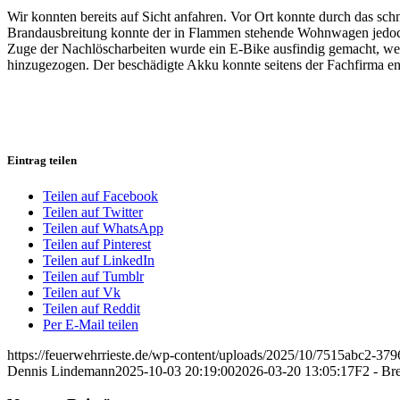
Wir konnten bereits auf Sicht anfahren. Vor Ort konnte durch das sc
Brandausbreitung konnte der in Flammen stehende Wohnwagen jedoch 
Zuge der Nachlöscharbeiten wurde ein E-Bike ausfindig gemacht, wel
hinzugezogen. Der beschädigte Akku konnte seitens der Fachfirma e
Eintrag teilen
Teilen auf Facebook
Teilen auf Twitter
Teilen auf WhatsApp
Teilen auf Pinterest
Teilen auf LinkedIn
Teilen auf Tumblr
Teilen auf Vk
Teilen auf Reddit
Per E-Mail teilen
https://feuerwehrrieste.de/wp-content/uploads/2025/10/7515abc2-3
Dennis Lindemann
2025-10-03 20:19:00
2026-03-20 13:05:17
F2 - Br