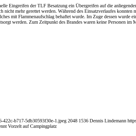
hnelle Eingreifen der TLF Besatzung ein Übergreifen auf die anliegen
nicht mehr gerettet werden. Während des Einsatzverlaufes konnten me
ches mit Flammenaufschlag behaftet wurde. Im Zuge dessen wurde ein 
ntsorgt werden. Zum Zeitpunkt des Brandes waren keine Personen im Mo
796-422c-b717-5db30593f30e-1.jpeg
2048
1536
Dennis Lindemann
http
ennt Vorzelt auf Campingplatz