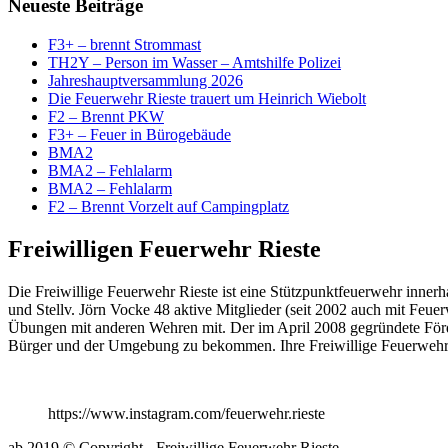
Neueste Beiträge
F3+ – brennt Strommast
TH2Y – Person im Wasser – Amtshilfe Polizei
Jahreshauptversammlung 2026
Die Feuerwehr Rieste trauert um Heinrich Wiebolt
F2 – Brennt PKW
F3+ – Feuer in Bürogebäude
BMA2
BMA2 – Fehlalarm
BMA2 – Fehlalarm
F2 – Brennt Vorzelt auf Campingplatz
Freiwilligen Feuerwehr Rieste
Die Freiwillige Feuerwehr Rieste ist eine Stützpunktfeuerwehr inn
und Stellv. Jörn Vocke 48 aktive Mitglieder (seit 2002 auch mit Feue
Übungen mit anderen Wehren mit. Der im April 2008 gegründete Förderv
Bürger und der Umgebung zu bekommen. Ihre Freiwillige Feuerwehr
https://www.instagram.com/feuerwehr.rieste
ab 2019 © Copyright - Freiwillige Feuerwehr Rieste