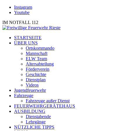
Instagram
Youtube
IM NOTFALL 112
STARTSEITE
ÜBER UNS
Ortskommando
Mannschaft
ELW Team
Altersabteilung
Förderverein
Geschichte
Dienstplan
Videos
Jugendfeuerwehr
Fahrzeuge
Fahrzeuge außer Dienst
FEUERWEHRGERÄTEHAUS
AUSBILDUNG
Dienstabende
Lehrgänge
NÜTZLICHE TIPPS