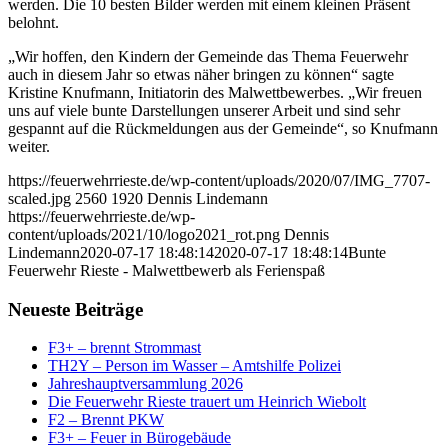
werden. Die 10 besten Bilder werden mit einem kleinen Präsent
belohnt.
„Wir hoffen, den Kindern der Gemeinde das Thema Feuerwehr
auch in diesem Jahr so etwas näher bringen zu können“ sagte
Kristine Knufmann, Initiatorin des Malwettbewerbes. „Wir freuen
uns auf viele bunte Darstellungen unserer Arbeit und sind sehr
gespannt auf die Rückmeldungen aus der Gemeinde“, so Knufmann
weiter.
https://feuerwehrrieste.de/wp-content/uploads/2020/07/IMG_7707-
scaled.jpg
2560
1920
Dennis Lindemann
https://feuerwehrrieste.de/wp-
content/uploads/2021/10/logo2021_rot.png
Dennis
Lindemann
2020-07-17 18:48:14
2020-07-17 18:48:14
Bunte
Feuerwehr Rieste - Malwettbewerb als Ferienspaß
Neueste Beiträge
F3+ – brennt Strommast
TH2Y – Person im Wasser – Amtshilfe Polizei
Jahreshauptversammlung 2026
Die Feuerwehr Rieste trauert um Heinrich Wiebolt
F2 – Brennt PKW
F3+ – Feuer in Bürogebäude