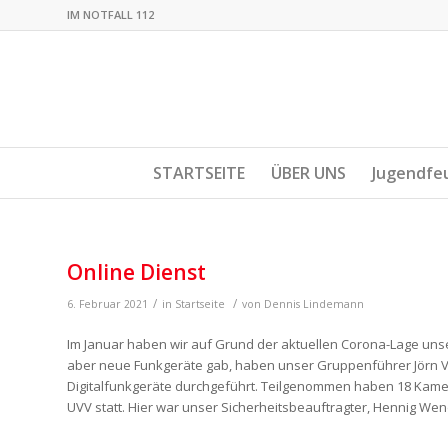
IM NOTFALL 112
STARTSEITE
ÜBER UNS
Jugendfe
Online Dienst
/
/
6. Februar 2021
in
Startseite
von
Dennis Lindemann
Im Januar haben wir auf Grund der aktuellen Corona-Lage unser
aber neue Funkgeräte gab, haben unser Gruppenführer Jörn 
Digitalfunkgeräte durchgeführt. Teilgenommen haben 18 Kame
UVV statt. Hier war unser Sicherheitsbeauftragter, Hennig We