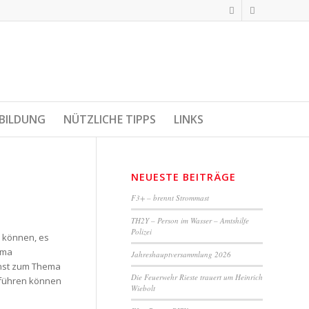
BILDUNG
NÜTZLICHE TIPPS
LINKS
NEUESTE BEITRÄGE
F3+ – brennt Strommast
TH2Y – Person im Wasser – Amtshilfe
Polizei
n können, es
ema
Jahreshauptversammlung 2026
enst zum Thema
Die Feuerwehr Rieste trauert um Heinrich
chführen können
Wiebolt