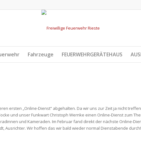
uerwehr
Fahrzeuge
FEUERWEHRGERÄTEHAUS
AUS
en ersten „Online-Dienst“ abgehalten. Da wir uns zur Zeit ja nicht treffe
Vocke und unser Funkwart Christoph Wernke einen Online-Dienst zum Th
radinnen und Kameraden. Im Februar fand direkt der nächste Online-Di
ndt, Ausrichter. Wir hoffen das wir bald wieder normal Dienstabende dur