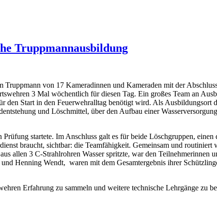
iche Truppmannausbildung
um Truppmann von 17 Kameradinnen und Kameraden mit der Abschluss
tswehren 3 Mal wöchentlich für diesen Tag. Ein großes Team an Ausbil
 für den Start in den Feuerwehralltag benötigt wird. Als Ausbildungsor
dentstehung und Löschmittel, über den Aufbau einer Wasserversorgung
n Prüfung startete. Im Anschluss galt es für beide Löschgruppen, einen
rdienst braucht, sichtbar: die Teamfähigkeit. Gemeinsam und routiniert
aus allen 3 C-Strahlrohren Wasser spritzte, war den Teilnehmerinnen 
 und Henning Wendt, waren mit dem Gesamtergebnis ihrer Schützling
tswehren Erfahrung zu sammeln und weitere technische Lehrgänge zu bes