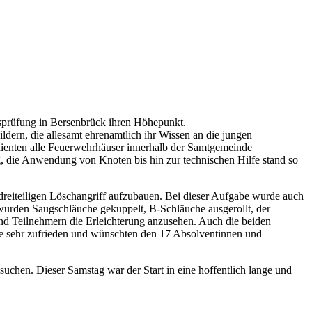
prüfung in Bersenbrück ihren Höhepunkt.
dern, die allesamt ehrenamtlich ihr Wissen an die jungen
t dienten alle Feuerwehrhäuser innerhalb der Samtgemeinde
, die Anwendung von Knoten bis hin zur technischen Hilfe stand so
 dreiteiligen Löschangriff aufzubauen. Bei dieser Aufgabe wurde auch
 wurden Saugschläuche gekuppelt, B-Schläuche ausgerollt, der
und Teilnehmern die Erleichterung anzusehen. Auch die beiden
e sehr zufrieden und wünschten den 17 Absolventinnen und
uchen. Dieser Samstag war der Start in eine hoffentlich lange und