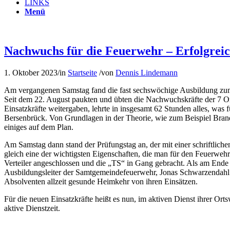
LINKS
Menü
Nachwuchs für die Feuerwehr – Erfolgre
1. Oktober 2023
/
in
Startseite
/
von
Dennis Lindemann
Am vergangenen Samstag fand die fast sechswöchige Ausbildung z
Seit dem 22. August paukten und übten die Nachwuchskräfte der 7 Or
Einsatzkräfte weitergaben, lehrte in insgesamt 62 Stunden alles, was
Bersenbrück. Von Grundlagen in der Theorie, wie zum Beispiel Bran
einiges auf dem Plan.
Am Samstag dann stand der Prüfungstag an, der mit einer schriftliche
gleich eine der wichtigsten Eigenschaften, die man für den Feuerweh
Verteiler angeschlossen und die „TS“ in Gang gebracht. Als am Ende 
Ausbildungsleiter der Samtgemeindefeuerwehr, Jonas Schwarzendahl
Absolventen allzeit gesunde Heimkehr von ihren Einsätzen.
Für die neuen Einsatzkräfte heißt es nun, im aktiven Dienst ihrer Or
aktive Dienstzeit.