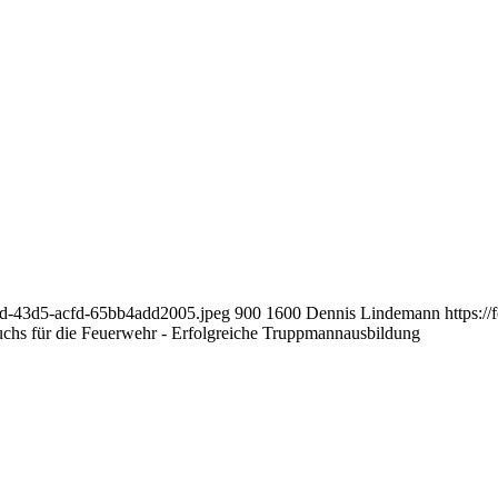
48d-43d5-acfd-65bb4add2005.jpeg
900
1600
Dennis Lindemann
https:/
hs für die Feuerwehr - Erfolgreiche Truppmannausbildung