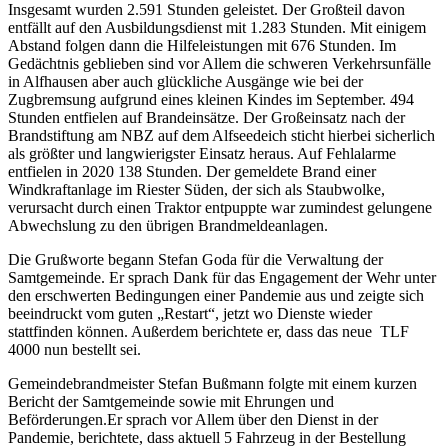
Insgesamt wurden 2.591 Stunden geleistet. Der Großteil davon
entfällt auf den Ausbildungsdienst mit 1.283 Stunden. Mit einigem
Abstand folgen dann die Hilfeleistungen mit 676 Stunden. Im
Gedächtnis geblieben sind vor Allem die schweren Verkehrsunfälle
in Alfhausen aber auch glückliche Ausgänge wie bei der
Zugbremsung aufgrund eines kleinen Kindes im September. 494
Stunden entfielen auf Brandeinsätze. Der Großeinsatz nach der
Brandstiftung am NBZ auf dem Alfseedeich sticht hierbei sicherlich
als größter und langwierigster Einsatz heraus. Auf Fehlalarme
entfielen in 2020 138 Stunden. Der gemeldete Brand einer
Windkraftanlage im Riester Süden, der sich als Staubwolke,
verursacht durch einen Traktor entpuppte war zumindest gelungene
Abwechslung zu den übrigen Brandmeldeanlagen.
Die Grußworte begann Stefan Goda für die Verwaltung der
Samtgemeinde. Er sprach Dank für das Engagement der Wehr unter
den erschwerten Bedingungen einer Pandemie aus und zeigte sich
beeindruckt vom guten „Restart“, jetzt wo Dienste wieder
stattfinden können. Außerdem berichtete er, dass das neue TLF
4000 nun bestellt sei.
Gemeindebrandmeister Stefan Bußmann folgte mit einem kurzen
Bericht der Samtgemeinde sowie mit Ehrungen und
Beförderungen.Er sprach vor Allem über den Dienst in der
Pandemie, berichtete, dass aktuell 5 Fahrzeug in der Bestellung