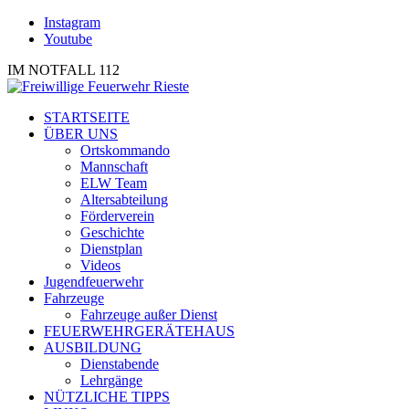
Instagram
Youtube
IM NOTFALL 112
STARTSEITE
ÜBER UNS
Ortskommando
Mannschaft
ELW Team
Altersabteilung
Förderverein
Geschichte
Dienstplan
Videos
Jugendfeuerwehr
Fahrzeuge
Fahrzeuge außer Dienst
FEUERWEHRGERÄTEHAUS
AUSBILDUNG
Dienstabende
Lehrgänge
NÜTZLICHE TIPPS