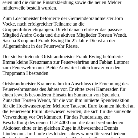
seien und die dünne Einsatzkleidung sowie die neuen Melder
mittlerweile bestellt wurden.
Zum Löschmeister beförderte der Gemeindebrandmeister Jörn
Vocke, nach erfolgreicher Teilname an die
Gruppenführerlehrgängen. Direkt danach ehrte er das passive
Mitglied Andre Goda und die aktiven Mitglieder Torsten Wendt,
Sascha Koop und Frank Ewing für 25 Jahre Dienst an der
Allgemeinheit in der Feuerwehr Rieste.
Der stellvertretende Ortsbrandmeister Frank Ewing beförderte
Emma kleine Kreuzmann zur Feuerwehrfrau und Fabian Luttmer
zum Feuerwehrmann. Beide Anwärter hatten kurz zuvor den
Truppmann I bestanden.
Ortsbrandmeister Kramer nahm im Anschluss die Ernennung des
Feuerwehrmannes des Jahres vor. Er ehrte zwei Kameraden für
einen jeweils besonderen Einsatz im Sammeln von Spenden.
Zunächst Torsten Wendt, für die von ihm initiierte Spendenaktion
für die Hochwasseropfer. Mehrere Tausend Euro konnten hierbei an
die Feuerwehr Prüm überwiesen werden, die sich für die sinnvolle
Verwendung vor Ort kümmert. Für das Fundraising zur
Beschaffung des neuen TLF 4000 und die damit verbundenen
Aktionen ehrte er im gleichen Zuge in Abwesenheit Dennis
Lindemann. Im Laufe des letzten Jahres waren für verschiedene