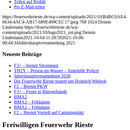
Teilen auf Reddit
Per E-Mail teilen
https://feuerwehrrieste.de/wp-content/uploads/2021/10/B4BC0AE4-
6634-4AC4-AB17-689E499CEC17.jpeg
768
1024
Dennis
Lindemann
https://feuerwehrrieste.de/wp-
content/uploads/2021/10/logo2021_rot.png
Dennis
Lindemann
2021-10-04 11:28:59
2021-10-06
08:44:34
Jahreshauptversammlung 2021
Neueste Beiträge
F3+ – brennt Strommast
TH2Y – Person im Wasser – Amtshilfe Polizei
Jahreshauptversammlung 2026
Die Feuerwehr Rieste trauert um Heinrich Wiebolt
F2 – Brennt PKW
F3+ – Feuer in Bürogebäude
BMA2
BMA2 – Fehlalarm
BMA2 – Fehlalarm
F2 – Brennt Vorzelt auf Campingplatz
Freiwilligen Feuerwehr Rieste