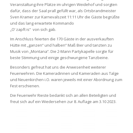
Veranstaltung ihre Plätze im uhrigen Weidehof und sorgten
dafür, dass der Saal prall gefüllt war, als Ortsbrandmeister
Sven Kramer zur Karnevalszeit 11:11 Uhr die Gäste begrüßte
und das lang erwartete Kommando
„O‘ zapft is“ von sich gab.
Im Anschluss feierten die 170 Gäste in der ausverkauften
Hütte mit „ganzen“ und halben“ Maß Bier und tanzten zu
Musik von „Montana“. Die 2-Mann Partykapelle sorgte für
beste Stimmung und einige geschwungene Tanzbeine.
Besonders gefreut hat uns die Anwesenheit weiterer
Feuerwehren. Die Kameradinnen und Kameraden aus Talge
und Neuenkirchen i.O. waren jeweils mit einer Abordnung zum
Fest erschienen.
Die Feuerwehr Rieste bedankt sich an allen Beteiligten und
freut sich auf ein Wiedersehen zur 8. Auflage am 3.10 2023.