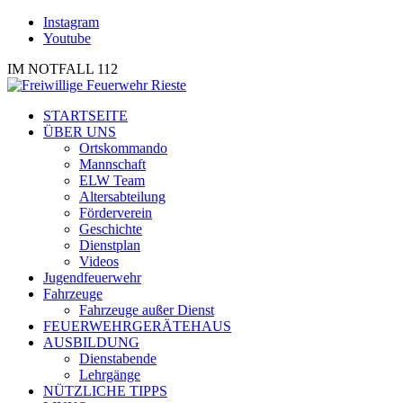
Instagram
Youtube
IM NOTFALL 112
STARTSEITE
ÜBER UNS
Ortskommando
Mannschaft
ELW Team
Altersabteilung
Förderverein
Geschichte
Dienstplan
Videos
Jugendfeuerwehr
Fahrzeuge
Fahrzeuge außer Dienst
FEUERWEHRGERÄTEHAUS
AUSBILDUNG
Dienstabende
Lehrgänge
NÜTZLICHE TIPPS