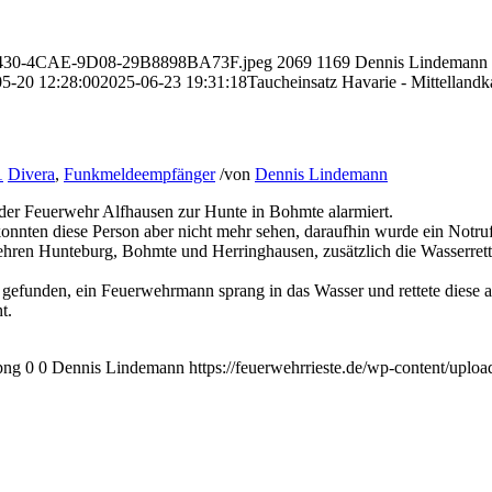
BA-1430-4CAE-9D08-29B8898BA73F.jpeg
2069
1169
Dennis Lindemann
5-20 12:28:00
2025-06-23 19:31:18
Taucheinsatz Havarie - Mittellandk
1
Divera
,
Funkmeldeempfänger
/
von
Dennis Lindemann
er Feuerwehr Alfhausen zur Hunte in Bohmte alarmiert.
onnten diese Person aber nicht mehr sehen, daraufhin wurde ein Notruf
erwehren Hunteburg, Bohmte und Herringhausen, zusätzlich die Wasserr
 gefunden, ein Feuerwehrmann sprang in das Wasser und rettete diese a
t.
png
0
0
Dennis Lindemann
https://feuerwehrrieste.de/wp-content/uplo