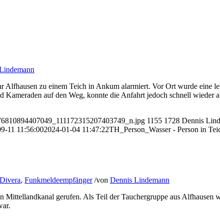
 Lindemann
Alfhausen zu einem Teich in Ankum alarmiert. Vor Ort wurde eine le
Kameraden auf den Weg, konnte die Anfahrt jedoch schnell wieder abb
2_176810894407049_111172315207403749_n.jpg
1155
1728
Dennis Lin
9-11 11:56:00
2024-01-04 11:47:22
TH_Person_Wasser - Person in Tei
Divera
,
Funkmeldeempfänger
/
von
Dennis Lindemann
 Mittellandkanal gerufen. Als Teil der Tauchergruppe aus Alfhausen
war.