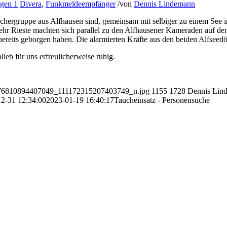
agen 1
Divera
,
Funkmeldeempfänger
/
von
Dennis Lindemann
auchergruppe aus Alfhausen sind, gemeinsam mit selbiger zu einem See 
wehr Rieste machten sich parallel zu den Alfhausener Kameraden auf 
 bereits geborgen haben. Die alarmierten Kräfte aus den beiden Alfseed
lieb für uns erfreulicherweise ruhig.
2_176810894407049_111172315207403749_n.jpg
1155
1728
Dennis Lin
2-31 12:34:00
2023-01-19 16:40:17
Taucheinsatz - Personensuche