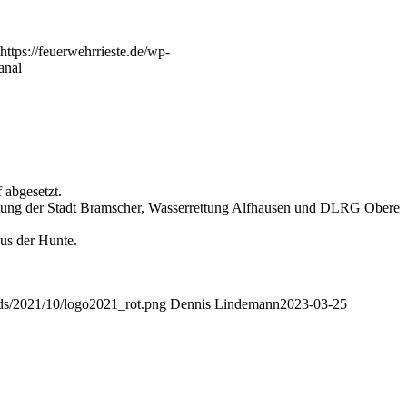
https://feuerwehrrieste.de/wp-
anal
 abgesetzt.
ettung der Stadt Bramscher, Wasserrettung Alfhausen und DLRG Obere
us der Hunte.
ads/2021/10/logo2021_rot.png
Dennis Lindemann
2023-03-25