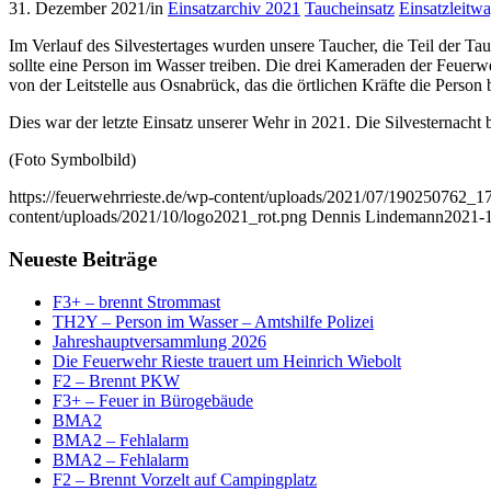
31. Dezember 2021
/
in
Einsatzarchiv 2021
Taucheinsatz
Einsatzleitw
Im Verlauf des Silvestertages wurden unsere Taucher, die Teil der T
sollte eine Person im Wasser treiben. Die drei Kameraden der Feuer
von der Leitstelle aus Osnabrück, das die örtlichen Kräfte die Person
Dies war der letzte Einsatz unserer Wehr in 2021. Die Silvesternacht b
(Foto Symbolbild)
https://feuerwehrrieste.de/wp-content/uploads/2021/07/19025076
content/uploads/2021/10/logo2021_rot.png
Dennis Lindemann
2021-1
Neueste Beiträge
F3+ – brennt Strommast
TH2Y – Person im Wasser – Amtshilfe Polizei
Jahreshauptversammlung 2026
Die Feuerwehr Rieste trauert um Heinrich Wiebolt
F2 – Brennt PKW
F3+ – Feuer in Bürogebäude
BMA2
BMA2 – Fehlalarm
BMA2 – Fehlalarm
F2 – Brennt Vorzelt auf Campingplatz