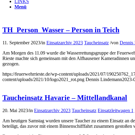
LINKS
Menü
TH_Person_Wasser – Person in Teich
11. September 2023
/
in
Einsatzarchiv 2023
Taucheinsatz
/
von
Dennis
Am Morgen des 11.09 wurde die Wasserrettungsgruppe der Feuerwehr 
Rieste machte sich gemeinsam mit den Alfhausener Kameradinnen und 
gezogen.
https://feuerwehrrieste.de/wp-content/uploads/2021/07/19025076
content/uploads/2021/10/logo2021_rot.png
Dennis Lindemann
2023-0
Taucheinsatz Havarie – Mittellandkanal
20. Mai 2023
/
in
Einsatzarchiv 2023
Taucheinsatz
Einsatzleitwagen 1
Am heutigen Samstag wurden unsere Taucher zu einem Einsatz an den
beteiligt, das zuvor mit einem Binnenschifffahrt zusammen gestoßen 