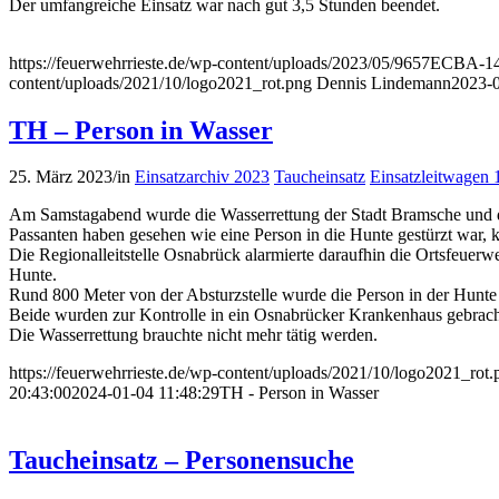
Der umfangreiche Einsatz war nach gut 3,5 Stunden beendet.
https://feuerwehrrieste.de/wp-content/uploads/2023/05/9657EC
content/uploads/2021/10/logo2021_rot.png
Dennis Lindemann
2023-0
TH – Person in Wasser
25. März 2023
/
in
Einsatzarchiv 2023
Taucheinsatz
Einsatzleitwagen 
Am Samstagabend wurde die Wasserrettung der Stadt Bramsche und d
Passanten haben gesehen wie eine Person in die Hunte gestürzt war, k
Die Regionalleitstelle Osnabrück alarmierte daraufhin die Ortsfeu
Hunte.
Rund 800 Meter von der Absturzstelle wurde die Person in der Hunte
Beide wurden zur Kontrolle in ein Osnabrücker Krankenhaus gebrach
Die Wasserrettung brauchte nicht mehr tätig werden.
https://feuerwehrrieste.de/wp-content/uploads/2021/10/logo2021_rot.
20:43:00
2024-01-04 11:48:29
TH - Person in Wasser
Taucheinsatz – Personensuche