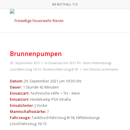
IM NOTFALL 112
Brunnenpumpen
/
29. September 2021
in
Einsatzarchiv 2021
TH - klein
Hilfeleistungs
/
Löschfahrzeug 16/12
,
Tanklöschfahrzeug 8/18
von
Dennis Lindemann
Datum:
29. September 2021 um 19:30 Uhr
Dauer:
1 Stunde 42 Minuten
Einsatzart:
Technische Hilfe > TH – klein
Einsatzort:
Heidekamp PSA Straße
Einsatzleiter:
J.Vocke
Mannschaftsstärke:
7
Fahrzeuge:
Tanklöschfahrzeug 8/18, Hilfeleistungs
Löschfahrzeug 16/12