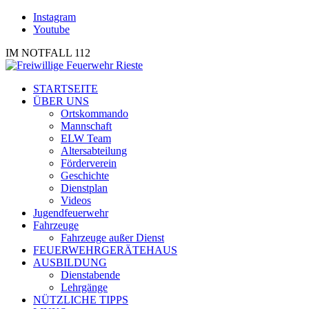
Instagram
Youtube
IM NOTFALL 112
STARTSEITE
ÜBER UNS
Ortskommando
Mannschaft
ELW Team
Altersabteilung
Förderverein
Geschichte
Dienstplan
Videos
Jugendfeuerwehr
Fahrzeuge
Fahrzeuge außer Dienst
FEUERWEHRGERÄTEHAUS
AUSBILDUNG
Dienstabende
Lehrgänge
NÜTZLICHE TIPPS