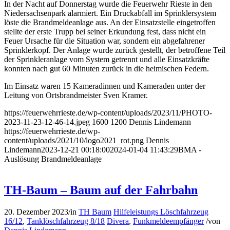
In der Nacht auf Donnerstag wurde die Feuerwehr Rieste in den
Niedersachsenpark alarmiert. Ein Druckabfall im Sprinklersystem
löste die Brandmeldeanlage aus. An der Einsatzstelle eingetroffen
stellte der erste Trupp bei seiner Erkundung fest, dass nicht ein
Feuer Ursache für die Situation war, sondern ein abgefahrener
Sprinklerkopf. Der Anlage wurde zurück gestellt, der betroffene Teil
der Sprinkleranlage vom System getrennt und alle Einsatzkräfte
konnten nach gut 60 Minuten zurück in die heimischen Federn.
Im Einsatz waren 15 Kameradinnen und Kameraden unter der
Leitung von Ortsbrandmeister Sven Kramer.
https://feuerwehrrieste.de/wp-content/uploads/2023/11/PHOTO-
2023-11-23-12-46-14.jpeg
1600
1200
Dennis Lindemann
https://feuerwehrrieste.de/wp-
content/uploads/2021/10/logo2021_rot.png
Dennis
Lindemann
2023-12-21 00:18:00
2024-01-04 11:43:29
BMA -
Auslösung Brandmeldeanlage
TH-Baum – Baum auf der Fahrbahn
20. Dezember 2023
/
in
TH Baum
Hilfeleistungs Löschfahrzeug
16/12
,
Tanklöschfahrzeug 8/18
Divera
,
Funkmeldeempfänger
/
von