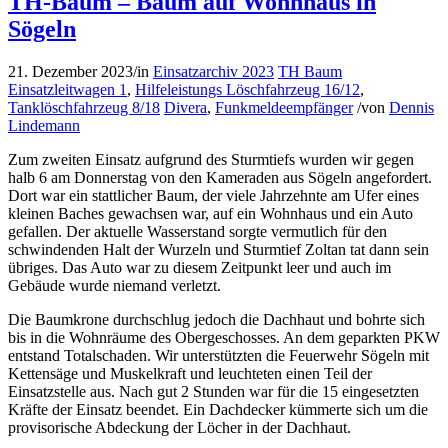
TH-Baum – Baum auf Wohnhaus in
Sögeln
21. Dezember 2023
/
in
Einsatzarchiv 2023
TH Baum
Einsatzleitwagen 1
,
Hilfeleistungs Löschfahrzeug 16/12
,
Tanklöschfahrzeug 8/18
Divera
,
Funkmeldeempfänger
/
von
Dennis
Lindemann
Zum zweiten Einsatz aufgrund des Sturmtiefs wurden wir gegen
halb 6 am Donnerstag von den Kameraden aus Sögeln angefordert.
Dort war ein stattlicher Baum, der viele Jahrzehnte am Ufer eines
kleinen Baches gewachsen war, auf ein Wohnhaus und ein Auto
gefallen. Der aktuelle Wasserstand sorgte vermutlich für den
schwindenden Halt der Wurzeln und Sturmtief Zoltan tat dann sein
übriges. Das Auto war zu diesem Zeitpunkt leer und auch im
Gebäude wurde niemand verletzt.
Die Baumkrone durchschlug jedoch die Dachhaut und bohrte sich
bis in die Wohnräume des Obergeschosses. An dem geparkten PKW
entstand Totalschaden. Wir unterstützten die Feuerwehr Sögeln mit
Kettensäge und Muskelkraft und leuchteten einen Teil der
Einsatzstelle aus. Nach gut 2 Stunden war für die 15 eingesetzten
Kräfte der Einsatz beendet. Ein Dachdecker kümmerte sich um die
provisorische Abdeckung der Löcher in der Dachhaut.