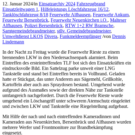
12. Januar 2024
/
in
Einsatzarchiv 2024
Fahrzeugbrand
Einsatzleitwagen 1
,
Hilfeleistungs Löschfahrzeug 16/12
,
Tanklöschfahrzeug 8/18
Feuerwehr Alfhausen
,
Feuerwehr Ankum
,
Feuerwehr Bersenbrück
,
Feuerwehr Neuenkirchen i.O.
,
Malteser
Alfhausen
,
Polizei Bersenbrück
,
RTW 1+2 RW Bramsche
,
Samtgemeindebrandmeister
,
stllv. Gemeindebrandmeister
,
Umweltdienst LKOS
Divera
,
Funkmeldeempfänger
/
von
Dennis
Lindemann
In der Nacht zu Freitag wurde die Feuerwehr Rieste zu einem
brennenden LKW in den Niedersachsenpark alarmiert. Beim
Eintreffen des ersteintreffenden TLF bot sich den Einsatzkräften ein
eindrucksvolle Bild. Ein Sattelzug parke unweit einer LNG
Tankstelle und stand bei Eintreffen bereits in Vollbrand. Geladen
hatte er Stückgut, das unter Anderem aus Sägemehl, Grillkohle,
Kartoffeln aber auch aus Spraydosen bestand. Umgehend wurde
aufgrund des Ausmaßes sowie der direkten Nähe zur Tankstelle
umfangreich nachgefordert. Durch die Feuerwehr Rieste wurde
umgehend ein Löschangriff unter schwerem Atemschutz eingeleitet
und zwischen LKW und Tankstelle eine Riegelstellung aufgebaut.
Mit Hilfe der nach und nach eintreffenden Kameradinnen und
Kameraden aus Neuenkirchen, Bersenbrück und Alfhausen wurden
mehrere Werfer und Frontmonitore zur Brandbekämpfung
eingesetzt.