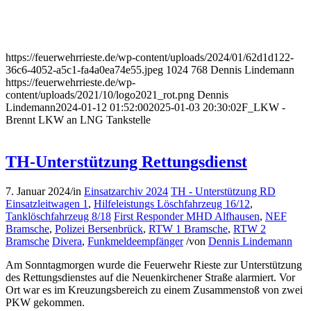
https://feuerwehrrieste.de/wp-content/uploads/2024/01/62d1d122-
36c6-4052-a5c1-fa4a0ea74e55.jpeg
1024
768
Dennis Lindemann
https://feuerwehrrieste.de/wp-
content/uploads/2021/10/logo2021_rot.png
Dennis
Lindemann
2024-01-12 01:52:00
2025-01-03 20:30:02
F_LKW -
Brennt LKW an LNG Tankstelle
TH-Unterstützung Rettungsdienst
7. Januar 2024
/
in
Einsatzarchiv 2024
TH - Unterstützung RD
Einsatzleitwagen 1
,
Hilfeleistungs Löschfahrzeug 16/12
,
Tanklöschfahrzeug 8/18
First Responder MHD Alfhausen
,
NEF
Bramsche
,
Polizei Bersenbrück
,
RTW 1 Bramsche
,
RTW 2
Bramsche
Divera
,
Funkmeldeempfänger
/
von
Dennis Lindemann
Am Sonntagmorgen wurde die Feuerwehr Rieste zur Unterstützung
des Rettungsdienstes auf die Neuenkirchener Straße alarmiert. Vor
Ort war es im Kreuzungsbereich zu einem Zusammenstoß von zwei
PKW gekommen.