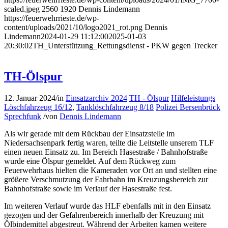
scaled.jpeg
2560
1920
Dennis Lindemann
https://feuerwehrrieste.de/wp-
content/uploads/2021/10/logo2021_rot.png
Dennis
Lindemann
2024-01-29 11:12:00
2025-01-03
20:30:02
TH_Unterstützung_Rettungsdienst - PKW gegen Trecker
TH-Ölspur
12. Januar 2024
/
in
Einsatzarchiv 2024
TH - Ölspur
Hilfeleistungs
Löschfahrzeug 16/12
,
Tanklöschfahrzeug 8/18
Polizei Bersenbrück
Sprechfunk
/
von
Dennis Lindemann
Als wir gerade mit dem Rückbau der Einsatzstelle im
Niedersachsenpark fertig waren, teilte die Leitstelle unserem TLF
einen neuen Einsatz zu. Im Bereich Hasestraße / Bahnhofstraße
wurde eine Ölspur gemeldet. Auf dem Rückweg zum
Feuerwehrhaus hielten die Kameraden vor Ort an und stellten eine
größere Verschmutzung der Fahrbahn im Kreuzungsbereich zur
Bahnhofstraße sowie im Verlauf der Hasestraße fest.
Im weiteren Verlauf wurde das HLF ebenfalls mit in den Einsatz
gezogen und der Gefahrenbereich innerhalb der Kreuzung mit
Ölbindemittel abgestreut. Während der Arbeiten kamen weitere