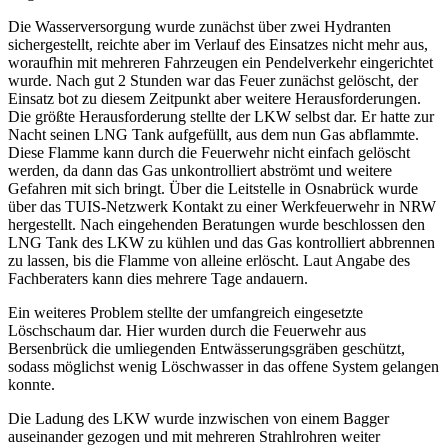
Die Wasserversorgung wurde zunächst über zwei Hydranten
sichergestellt, reichte aber im Verlauf des Einsatzes nicht mehr aus,
woraufhin mit mehreren Fahrzeugen ein Pendelverkehr eingerichtet
wurde. Nach gut 2 Stunden war das Feuer zunächst gelöscht, der
Einsatz bot zu diesem Zeitpunkt aber weitere Herausforderungen.
Die größte Herausforderung stellte der LKW selbst dar. Er hatte zur
Nacht seinen LNG Tank aufgefüllt, aus dem nun Gas abflammte.
Diese Flamme kann durch die Feuerwehr nicht einfach gelöscht
werden, da dann das Gas unkontrolliert abströmt und weitere
Gefahren mit sich bringt. Über die Leitstelle in Osnabrück wurde
über das TUIS-Netzwerk Kontakt zu einer Werkfeuerwehr in NRW
hergestellt. Nach eingehenden Beratungen wurde beschlossen den
LNG Tank des LKW zu kühlen und das Gas kontrolliert abbrennen
zu lassen, bis die Flamme von alleine erlöscht. Laut Angabe des
Fachberaters kann dies mehrere Tage andauern.
Ein weiteres Problem stellte der umfangreich eingesetzte
Löschschaum dar. Hier wurden durch die Feuerwehr aus
Bersenbrück die umliegenden Entwässerungsgräben geschützt,
sodass möglichst wenig Löschwasser in das offene System gelangen
konnte.
Die Ladung des LKW wurde inzwischen von einem Bagger
auseinander gezogen und mit mehreren Strahlrohren weiter