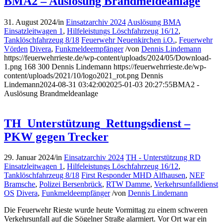
BMA2 – Auslösung Brandmeldeanlage
31. August 2024
/
in
Einsatzarchiv 2024
Auslösung BMA
Einsatzleitwagen 1
,
Hilfeleistungs Löschfahrzeug 16/12
,
Tanklöschfahrzeug 8/18
Feuerwehr Neuenkirchen i.O.
,
Feuerwehr
Vörden
Divera
,
Funkmeldeempfänger
/
von
Dennis Lindemann
https://feuerwehrrieste.de/wp-content/uploads/2024/05/Download-
1.png
168
300
Dennis Lindemann
https://feuerwehrrieste.de/wp-
content/uploads/2021/10/logo2021_rot.png
Dennis
Lindemann
2024-08-31 03:42:00
2025-01-03 20:27:55
BMA2 -
Auslösung Brandmeldeanlage
TH_Unterstützung_Rettungsdienst –
PKW gegen Trecker
29. Januar 2024
/
in
Einsatzarchiv 2024
TH - Unterstützung RD
Einsatzleitwagen 1
,
Hilfeleistungs Löschfahrzeug 16/12
,
Tanklöschfahrzeug 8/18
First Responder MHD Alfhausen
,
NEF
Bramsche
,
Polizei Bersenbrück
,
RTW Damme
,
Verkehrsunfalldienst
OS
Divera
,
Funkmeldeempfänger
/
von
Dennis Lindemann
Die Feuerwehr Rieste wurde heute Vormittag zu einem schweren
Verkehrsunfall auf die Sögelner Straße alarmiert. Vor Ort war ein