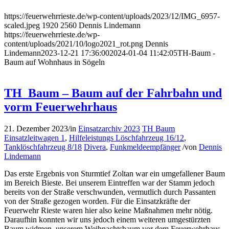
https://feuerwehrrieste.de/wp-content/uploads/2023/12/IMG_6957-
scaled.jpeg
1920
2560
Dennis Lindemann
https://feuerwehrrieste.de/wp-
content/uploads/2021/10/logo2021_rot.png
Dennis
Lindemann
2023-12-21 17:36:00
2024-01-04 11:42:05
TH-Baum -
Baum auf Wohnhaus in Sögeln
TH_Baum – Baum auf der Fahrbahn und
vorm Feuerwehrhaus
21. Dezember 2023
/
in
Einsatzarchiv 2023
TH Baum
Einsatzleitwagen 1
,
Hilfeleistungs Löschfahrzeug 16/12
,
Tanklöschfahrzeug 8/18
Divera
,
Funkmeldeempfänger
/
von
Dennis
Lindemann
Das erste Ergebnis von Sturmtief Zoltan war ein umgefallener Baum
im Bereich Bieste. Bei unserem Eintreffen war der Stamm jedoch
bereits von der Straße verschwunden, vermutlich durch Passanten
von der Straße gezogen worden. Für die Einsatzkräfte der
Feuerwehr Rieste waren hier also keine Maßnahmen mehr nötig.
Daraufhin konnten wir uns jedoch einem weiteren umgestürzten
Baum widmen, unserem Weihnachtsbaum vor dem Feuerwehrhaus