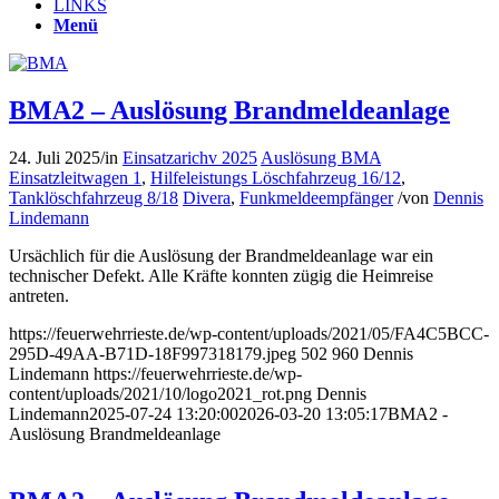
LINKS
Menü
BMA2 – Auslösung Brandmeldeanlage
24. Juli 2025
/
in
Einsatzarichv 2025
Auslösung BMA
Einsatzleitwagen 1
,
Hilfeleistungs Löschfahrzeug 16/12
,
Tanklöschfahrzeug 8/18
Divera
,
Funkmeldeempfänger
/
von
Dennis
Lindemann
Ursächlich für die Auslösung der Brandmeldeanlage war ein
technischer Defekt. Alle Kräfte konnten zügig die Heimreise
antreten.
https://feuerwehrrieste.de/wp-content/uploads/2021/05/FA4C5BCC-
295D-49AA-B71D-18F997318179.jpeg
502
960
Dennis
Lindemann
https://feuerwehrrieste.de/wp-
content/uploads/2021/10/logo2021_rot.png
Dennis
Lindemann
2025-07-24 13:20:00
2026-03-20 13:05:17
BMA2 -
Auslösung Brandmeldeanlage