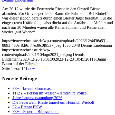
Dennis Lindemann
Am 20.12 wurde die Feuerwehr Rieste in den Ortsteil Bieste
alarmiert. Vor Ort versperrte ein Baum die Fahrbahn. Bei Eintreffen
war dieser jedoch bereits durch einen Biester Jäger beseitigt. Für die
eingesetzten Kräfte folgte also direkt auf die Anfahrt die Abfahrt und
nach nur 30 Minuten waren alle Kameradinnen und Kameraden
wieder „auf Wache“.
https://feuerwehrrieste.de/wp-content/uploads/2023/12/4d36a531-
8893-480a-8d9c-77e39c0f9537.jpeg
1536
2048
Dennis Lindemann
https://feuerwehrrieste.de/wp-
content/uploads/2021/10/logo2021_rot.png
Dennis
Lindemann
2023-12-20 15:31:00
2023-12-23 10:45:20
TH-Baum -
Baum auf der Fahrbahn
Seite 1 von 14
1
2
3
›
»
Neueste Beiträge
F3+ – brennt Strommast
TH2Y – Person im Wasser – Amtshilfe Polizei
Jahreshauptversammlung 2026
Die Feuerwehr Rieste trauert um Heinrich Wiebolt
F2 – Brennt PKW
F3+ – Feuer in Bürogebäude