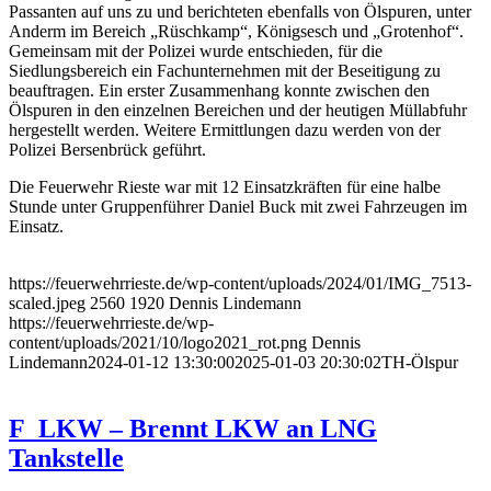
Passanten auf uns zu und berichteten ebenfalls von Ölspuren, unter
Anderm im Bereich „Rüschkamp“, Königsesch und „Grotenhof“.
Gemeinsam mit der Polizei wurde entschieden, für die
Siedlungsbereich ein Fachunternehmen mit der Beseitigung zu
beauftragen. Ein erster Zusammenhang konnte zwischen den
Ölspuren in den einzelnen Bereichen und der heutigen Müllabfuhr
hergestellt werden. Weitere Ermittlungen dazu werden von der
Polizei Bersenbrück geführt.
Die Feuerwehr Rieste war mit 12 Einsatzkräften für eine halbe
Stunde unter Gruppenführer Daniel Buck mit zwei Fahrzeugen im
Einsatz.
https://feuerwehrrieste.de/wp-content/uploads/2024/01/IMG_7513-
scaled.jpeg
2560
1920
Dennis Lindemann
https://feuerwehrrieste.de/wp-
content/uploads/2021/10/logo2021_rot.png
Dennis
Lindemann
2024-01-12 13:30:00
2025-01-03 20:30:02
TH-Ölspur
F_LKW – Brennt LKW an LNG
Tankstelle