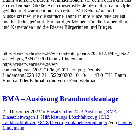
an der Barlager Straße. Auch dieser ist leider dem Sturm zum Opfer
gefallen und war nicht mehr zu retten. Mit Kettensäge und
Muskelkraft wurde die stattliche Tanne in ihre Einzelteile zerlegt
und bei Seite geräumt. Ein trauriger Moment für alle Kameradinnen
und Kameraden und die Riester Bürgerinnen und Bürger.
https://feuerwehrrieste.de/wp-content/uploads/2023/12/IMG_6922-
scaled.jpeg
2560
1920
Dennis Lindemann
https://feuerwehrrieste.de/wp-
content/uploads/2021/10/logo2021_rot.png
Dennis
Lindemann
2023-12-21 15:22:00
2024-01-04 11:43:01
TH_Baum -
Baum auf der Fahrbahn und vorm Feuerwehrhaus
BMA – Auslösung Brandmeldeanlage
21. Dezember 2023
/
in
Einsatzarchiv 2023
Auslösung BMA
Einsatzleitwagen 1
,
Hilfeleistungs Löschfahrzeug 16/12
,
Tanklöschfahrzeug 8/18
Divera
,
Funkmeldeempfänger
/
von
Dennis
Lindemann