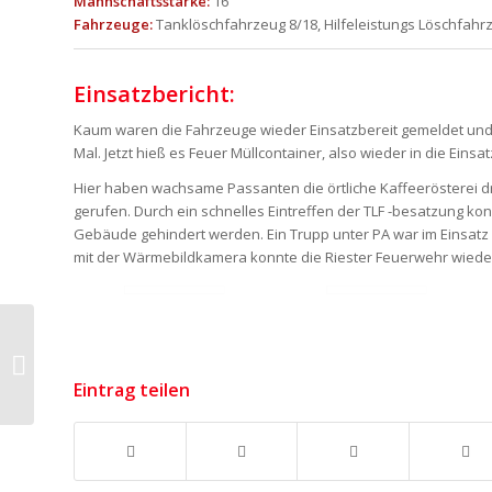
Mannschaftsstärke:
16
Fahrzeuge:
Tanklöschfahrzeug 8/18, Hilfeleistungs Löschfahrz
Einsatzbericht:
Kaum waren die Fahrzeuge wieder Einsatzbereit gemeldet und
Mal. Jetzt hieß es Feuer Müllcontainer, also wieder in die Eins
Hier haben wachsame Passanten die örtliche Kaffeerösterei 
gerufen. Durch ein schnelles Eintreffen der TLF -besatzung ko
Gebäude gehindert werden. Ein Trupp unter PA war im Einsatz
mit der Wärmebildkamera konnte die Riester Feuerwehr wieder
Auslösung BMA –
Niedersachsenpark
Eintrag teilen