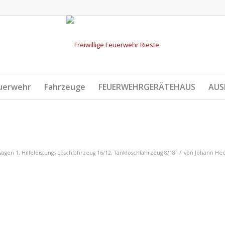
uerwehr
Fahrzeuge
FEUERWEHRGERÄTEHAUS
AUS
/
twagen 1
,
Hilfeleistungs Löschfahrzeug 16/12
,
Tanklöschfahrzeug 8/18
von
Johann He