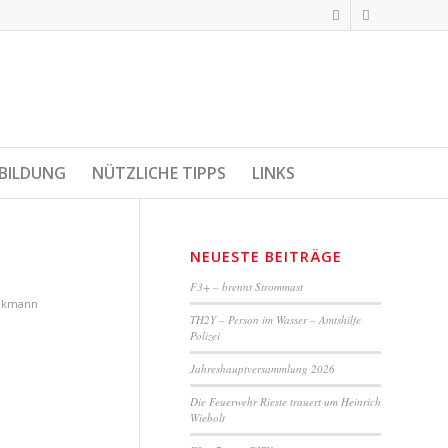
BILDUNG
NÜTZLICHE TIPPS
LINKS
NEUESTE BEITRÄGE
F3+ – brennt Strommast
ckmann
TH2Y – Person im Wasser – Amtshilfe
Polizei
Jahreshauptversammlung 2026
Die Feuerwehr Rieste trauert um Heinrich
Wiebolt