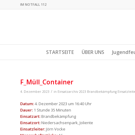
IM NOTFALL 112
STARTSEITE
ÜBER UNS
Jugendfe
F_Müll_Container
/
4. Dezember 2023
in
Einsatzarchiv 2023
Brandbekämpfung
Einsatzlei
Datum:
4. Dezember 2023 um 16:40 Uhr
Dauer:
1 Stunde 35 Minuten
Einsatzart:
Brandbekämpfung
Einsatzort:
Niedersachsenpark, Joliente
Einsatzleiter:
Jörn Vocke