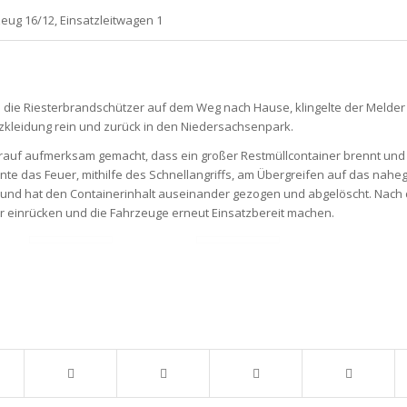
eug 16/12, Einsatzleitwagen 1
 die
Riesterbrandschützer
auf dem Weg nach Hause, klingelte der Melder 
atzkleidung rein und zurück in den
Niedersachsenpark
.
drauf aufmerksam gemacht, dass ein großer Restmüllcontainer brennt und
nnte das Feuer, mithilfe des Schnellangriffs, am Übergreifen auf das nah
 und hat den Containerinhalt auseinander gezogen und abgelöscht. Nach 
 einrücken und die Fahrzeuge erneut Einsatzbereit machen.