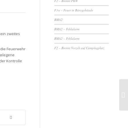
F2 – Brennt PKW
F3+ – Feuer in Bürogebäude
BMA2
BMA2 – Fehlalarm
ein zweites
BMA2 – Fehlalarm
F2 – Brennt Vorzelt auf Campingplatz
 die Feuerwehr
egelegene
der Kontrolle