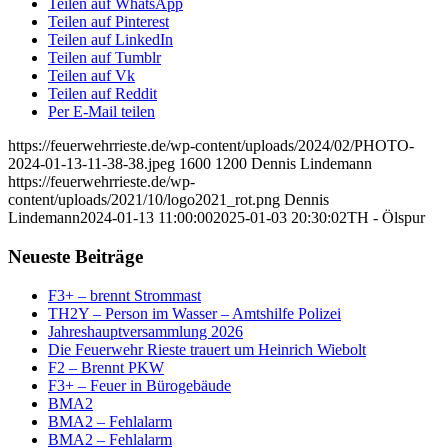
Teilen auf WhatsApp
Teilen auf Pinterest
Teilen auf LinkedIn
Teilen auf Tumblr
Teilen auf Vk
Teilen auf Reddit
Per E-Mail teilen
https://feuerwehrrieste.de/wp-content/uploads/2024/02/PHOTO-
2024-01-13-11-38-38.jpeg
1600
1200
Dennis Lindemann
https://feuerwehrrieste.de/wp-
content/uploads/2021/10/logo2021_rot.png
Dennis
Lindemann
2024-01-13 11:00:00
2025-01-03 20:30:02
TH - Ölspur
Neueste Beiträge
F3+ – brennt Strommast
TH2Y – Person im Wasser – Amtshilfe Polizei
Jahreshauptversammlung 2026
Die Feuerwehr Rieste trauert um Heinrich Wiebolt
F2 – Brennt PKW
F3+ – Feuer in Bürogebäude
BMA2
BMA2 – Fehlalarm
BMA2 – Fehlalarm