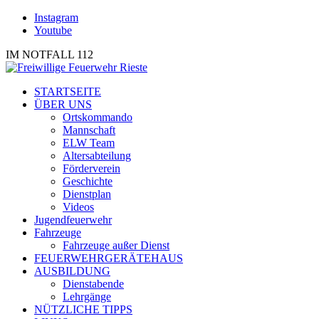
Instagram
Youtube
IM NOTFALL 112
STARTSEITE
ÜBER UNS
Ortskommando
Mannschaft
ELW Team
Altersabteilung
Förderverein
Geschichte
Dienstplan
Videos
Jugendfeuerwehr
Fahrzeuge
Fahrzeuge außer Dienst
FEUERWEHRGERÄTEHAUS
AUSBILDUNG
Dienstabende
Lehrgänge
NÜTZLICHE TIPPS