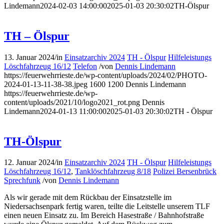
Lindemann
2024-02-03 14:00:00
2025-01-03 20:30:02
TH-Ölspur
TH – Ölspur
13. Januar 2024
/
in
Einsatzarchiv 2024
TH - Ölspur
Hilfeleistungs
Löschfahrzeug 16/12
Telefon
/
von
Dennis Lindemann
https://feuerwehrrieste.de/wp-content/uploads/2024/02/PHOTO-
2024-01-13-11-38-38.jpeg
1600
1200
Dennis Lindemann
https://feuerwehrrieste.de/wp-
content/uploads/2021/10/logo2021_rot.png
Dennis
Lindemann
2024-01-13 11:00:00
2025-01-03 20:30:02
TH - Ölspur
TH-Ölspur
12. Januar 2024
/
in
Einsatzarchiv 2024
TH - Ölspur
Hilfeleistungs
Löschfahrzeug 16/12
,
Tanklöschfahrzeug 8/18
Polizei Bersenbrück
Sprechfunk
/
von
Dennis Lindemann
Als wir gerade mit dem Rückbau der Einsatzstelle im
Niedersachsenpark fertig waren, teilte die Leitstelle unserem TLF
einen neuen Einsatz zu. Im Bereich Hasestraße / Bahnhofstraße