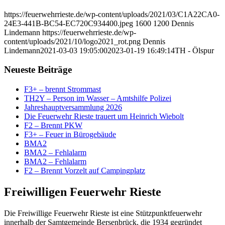
https://feuerwehrrieste.de/wp-content/uploads/2021/03/C1A22CA0-
24E3-441B-BC54-EC720C934400.jpeg
1600
1200
Dennis
Lindemann
https://feuerwehrrieste.de/wp-
content/uploads/2021/10/logo2021_rot.png
Dennis
Lindemann
2021-03-03 19:05:00
2023-01-19 16:49:14
TH - Ölspur
Neueste Beiträge
F3+ – brennt Strommast
TH2Y – Person im Wasser – Amtshilfe Polizei
Jahreshauptversammlung 2026
Die Feuerwehr Rieste trauert um Heinrich Wiebolt
F2 – Brennt PKW
F3+ – Feuer in Bürogebäude
BMA2
BMA2 – Fehlalarm
BMA2 – Fehlalarm
F2 – Brennt Vorzelt auf Campingplatz
Freiwilligen Feuerwehr Rieste
Die Freiwillige Feuerwehr Rieste ist eine Stützpunktfeuerwehr
innerhalb der Samtgemeinde Bersenbrück, die 1934 gegründet