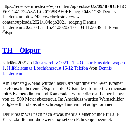
https://feuerwehrrieste.de/wp-content/uploads/2022/09/3F0D2EBC-
F6ED-4C72-A8A1-620568BBE0EF.jpeg
2048
1536
Dennis
Lindemann
https://feuerwehrrieste.de/wp-
content/uploads/2021/10/logo2021_rot.png
Dennis
Lindemann
2022-08-31 16:44:00
2024-01-04 11:50:49
TH klein -
Ölspur
TH – Ölspur
3. März 2021
/
in
Einsatzarchiv 2021
TH - Ölspur
Einsatzleitwagen
1
,
Hilfeleistungs Löschfahrzeug 16/12
Telefon
/
von
Dennis
Lindemann
Am Dienstag Abend wurde unser Ortsbrandmeister Sven Kramer
telefonisch über eine Ölspur in der Ortsmitte informiert. Gemeinsam
mit 6 Kameradinnen und Kameraden wurde diese auf einer Länge
von ca. 500 Meter abgestreut. Im Anschluss wurden Warnschilder
aufgestellt und das überschüssige Bindemittel aufgenommen.
Der Einsatz war nach nach etwas mehr als einer Stunde für alle
Einsatzkräfte und die zwei eingesetzten Fahrzeuge beendet.