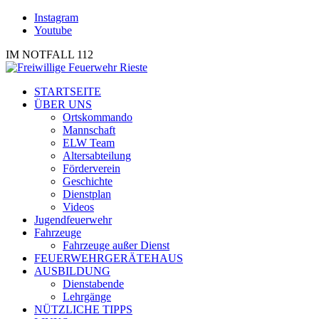
Instagram
Youtube
IM NOTFALL 112
STARTSEITE
ÜBER UNS
Ortskommando
Mannschaft
ELW Team
Altersabteilung
Förderverein
Geschichte
Dienstplan
Videos
Jugendfeuerwehr
Fahrzeuge
Fahrzeuge außer Dienst
FEUERWEHRGERÄTEHAUS
AUSBILDUNG
Dienstabende
Lehrgänge
NÜTZLICHE TIPPS