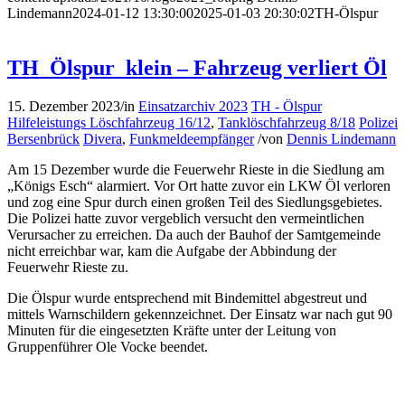
Lindemann
2024-01-12 13:30:00
2025-01-03 20:30:02
TH-Ölspur
TH_Ölspur_klein – Fahrzeug verliert Öl
15. Dezember 2023
/
in
Einsatzarchiv 2023
TH - Ölspur
Hilfeleistungs Löschfahrzeug 16/12
,
Tanklöschfahrzeug 8/18
Polizei
Bersenbrück
Divera
,
Funkmeldeempfänger
/
von
Dennis Lindemann
Am 15 Dezember wurde die Feuerwehr Rieste in die Siedlung am
„Königs Esch“ alarmiert. Vor Ort hatte zuvor ein LKW Öl verloren
und zog eine Spur durch einen großen Teil des Siedlungsgebietes.
Die Polizei hatte zuvor vergeblich versucht den vermeintlichen
Verursacher zu erreichen. Da auch der Bauhof der Samtgemeinde
nicht erreichbar war, kam die Aufgabe der Abbindung der
Feuerwehr Rieste zu.
Die Ölspur wurde entsprechend mit Bindemittel abgestreut und
mittels Warnschildern gekennzeichnet. Der Einsatz war nach gut 90
Minuten für die eingesetzten Kräfte unter der Leitung von
Gruppenführer Ole Vocke beendet.