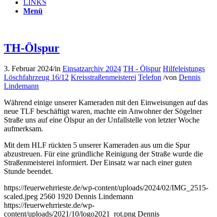
LINKS
Menü
TH-Ölspur
3. Februar 2024
/
in
Einsatzarchiv 2024
TH - Ölspur
Hilfeleistungs
Löschfahrzeug 16/12
Kreisstraßenmeisterei
Telefon
/
von
Dennis
Lindemann
Während einige unserer Kameraden mit den Einweisungen auf das
neue TLF beschäftigt waren, machte ein Anwohner der Sögelner
Straße uns auf eine Ölspur an der Unfallstelle von letzter Woche
aufmerksam.
Mit dem HLF rückten 5 unserer Kameraden aus um die Spur
abzustreuen. Für eine gründliche Reinigung der Straße wurde die
Straßenmeisterei informiert. Der Einsatz war nach einer guten
Stunde beendet.
https://feuerwehrrieste.de/wp-content/uploads/2024/02/IMG_2515-
scaled.jpeg
2560
1920
Dennis Lindemann
https://feuerwehrrieste.de/wp-
content/uploads/2021/10/logo2021_rot.png
Dennis