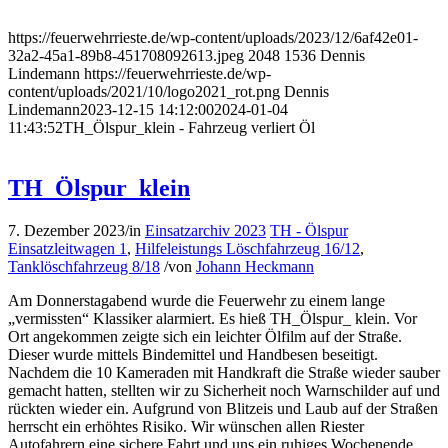
https://feuerwehrrieste.de/wp-content/uploads/2023/12/6af42e01-
32a2-45a1-89b8-451708092613.jpeg
2048
1536
Dennis
Lindemann
https://feuerwehrrieste.de/wp-
content/uploads/2021/10/logo2021_rot.png
Dennis
Lindemann
2023-12-15 14:12:00
2024-01-04
11:43:52
TH_Ölspur_klein - Fahrzeug verliert Öl
TH_Ölspur_klein
7. Dezember 2023
/
in
Einsatzarchiv 2023
TH - Ölspur
Einsatzleitwagen 1
,
Hilfeleistungs Löschfahrzeug 16/12
,
Tanklöschfahrzeug 8/18
/
von
Johann Heckmann
Am Donnerstagabend wurde die Feuerwehr zu einem lange
„vermissten“ Klassiker alarmiert. Es hieß TH_Ölspur_ klein. Vor
Ort angekommen zeigte sich ein leichter Ölfilm auf der Straße.
Dieser wurde mittels Bindemittel und Handbesen beseitigt.
Nachdem die 10 Kameraden mit Handkraft die Straße wieder sauber
gemacht hatten, stellten wir zu Sicherheit noch Warnschilder auf und
rückten wieder ein. Aufgrund von Blitzeis und Laub auf der Straßen
herrscht ein erhöhtes Risiko. Wir wünschen allen Riester
Autofahrern eine sichere Fahrt und uns ein ruhiges Wochenende.