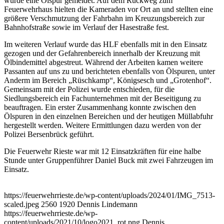
wurde eine Ölspur gemeldet. Auf dem Rückweg zum
Feuerwehrhaus hielten die Kameraden vor Ort an und stellten eine
größere Verschmutzung der Fahrbahn im Kreuzungsbereich zur
Bahnhofstraße sowie im Verlauf der Hasestraße fest.
Im weiteren Verlauf wurde das HLF ebenfalls mit in den Einsatz
gezogen und der Gefahrenbereich innerhalb der Kreuzung mit
Ölbindemittel abgestreut. Während der Arbeiten kamen weitere
Passanten auf uns zu und berichteten ebenfalls von Ölspuren, unter
Anderm im Bereich „Rüschkamp“, Königsesch und „Grotenhof“.
Gemeinsam mit der Polizei wurde entschieden, für die
Siedlungsbereich ein Fachunternehmen mit der Beseitigung zu
beauftragen. Ein erster Zusammenhang konnte zwischen den
Ölspuren in den einzelnen Bereichen und der heutigen Müllabfuhr
hergestellt werden. Weitere Ermittlungen dazu werden von der
Polizei Bersenbrück geführt.
Die Feuerwehr Rieste war mit 12 Einsatzkräften für eine halbe
Stunde unter Gruppenführer Daniel Buck mit zwei Fahrzeugen im
Einsatz.
https://feuerwehrrieste.de/wp-content/uploads/2024/01/IMG_7513-
scaled.jpeg
2560
1920
Dennis Lindemann
https://feuerwehrrieste.de/wp-
content/uploads/2021/10/logo2021_rot.png
Dennis