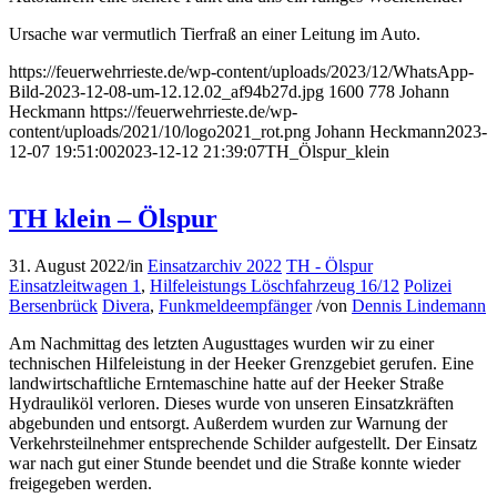
Ursache war vermutlich Tierfraß an einer Leitung im Auto.
https://feuerwehrrieste.de/wp-content/uploads/2023/12/WhatsApp-
Bild-2023-12-08-um-12.12.02_af94b27d.jpg
1600
778
Johann
Heckmann
https://feuerwehrrieste.de/wp-
content/uploads/2021/10/logo2021_rot.png
Johann Heckmann
2023-
12-07 19:51:00
2023-12-12 21:39:07
TH_Ölspur_klein
TH klein – Ölspur
31. August 2022
/
in
Einsatzarchiv 2022
TH - Ölspur
Einsatzleitwagen 1
,
Hilfeleistungs Löschfahrzeug 16/12
Polizei
Bersenbrück
Divera
,
Funkmeldeempfänger
/
von
Dennis Lindemann
Am Nachmittag des letzten Augusttages wurden wir zu einer
technischen Hilfeleistung in der Heeker Grenzgebiet gerufen. Eine
landwirtschaftliche Erntemaschine hatte auf der Heeker Straße
Hydrauliköl verloren. Dieses wurde von unseren Einsatzkräften
abgebunden und entsorgt. Außerdem wurden zur Warnung der
Verkehrsteilnehmer entsprechende Schilder aufgestellt. Der Einsatz
war nach gut einer Stunde beendet und die Straße konnte wieder
freigegeben werden.