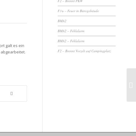
F2 – Brennt PKW
F3+ – Feuer in Bürogebäude
BMA2
BMA2 – Fehlalarm
BMA2 – Fehlalarm
t galt es ein
F2 – Brennt Vorzelt auf Campingplatz
 abgearbeitet.