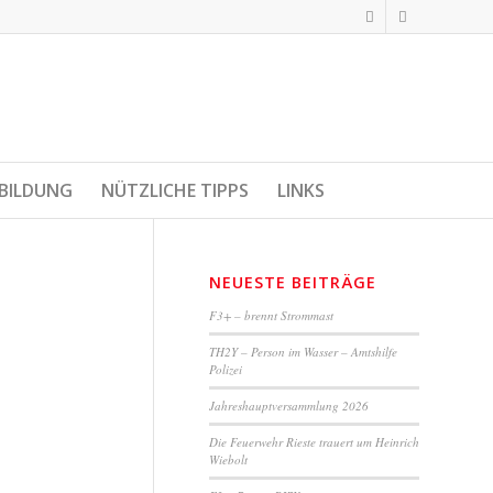
BILDUNG
NÜTZLICHE TIPPS
LINKS
NEUESTE BEITRÄGE
F3+ – brennt Strommast
TH2Y – Person im Wasser – Amtshilfe
Polizei
Jahreshauptversammlung 2026
Die Feuerwehr Rieste trauert um Heinrich
Wiebolt