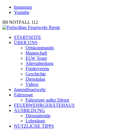
Instagram
Youtube
IM NOTFALL 112
STARTSEITE
ÜBER UNS
Ortskommando
Mannschaft
ELW Team
Altersabteilung
Förderverein
Geschichte
Dienstplan
Videos
Jugendfeuerwehr
Fahrzeuge
Fahrzeuge außer Dienst
FEUERWEHRGERÄTEHAUS
AUSBILDUNG
Dienstabende
Lehrgänge
NÜTZLICHE TIPPS