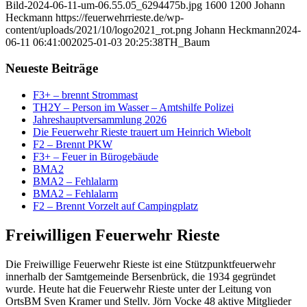
Bild-2024-06-11-um-06.55.05_6294475b.jpg
1600
1200
Johann
Heckmann
https://feuerwehrrieste.de/wp-
content/uploads/2021/10/logo2021_rot.png
Johann Heckmann
2024-
06-11 06:41:00
2025-01-03 20:25:38
TH_Baum
Neueste Beiträge
F3+ – brennt Strommast
TH2Y – Person im Wasser – Amtshilfe Polizei
Jahreshauptversammlung 2026
Die Feuerwehr Rieste trauert um Heinrich Wiebolt
F2 – Brennt PKW
F3+ – Feuer in Bürogebäude
BMA2
BMA2 – Fehlalarm
BMA2 – Fehlalarm
F2 – Brennt Vorzelt auf Campingplatz
Freiwilligen Feuerwehr Rieste
Die Freiwillige Feuerwehr Rieste ist eine Stützpunktfeuerwehr
innerhalb der Samtgemeinde Bersenbrück, die 1934 gegründet
wurde. Heute hat die Feuerwehr Rieste unter der Leitung von
OrtsBM Sven Kramer und Stellv. Jörn Vocke 48 aktive Mitglieder