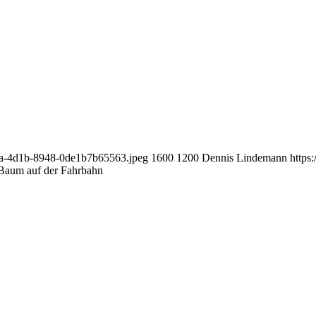
9da-4d1b-8948-0de1b7b65563.jpeg
1600
1200
Dennis Lindemann
https
Baum auf der Fahrbahn