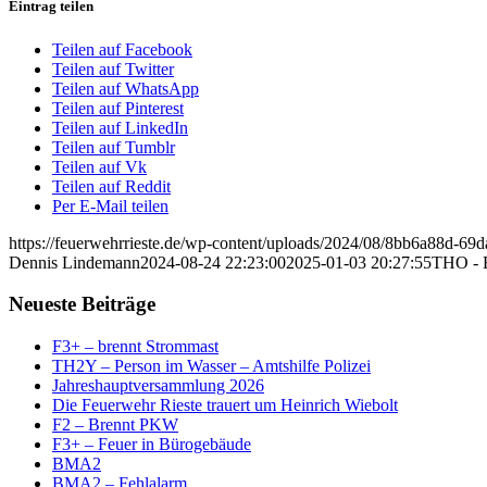
Eintrag teilen
Teilen auf Facebook
Teilen auf Twitter
Teilen auf WhatsApp
Teilen auf Pinterest
Teilen auf LinkedIn
Teilen auf Tumblr
Teilen auf Vk
Teilen auf Reddit
Per E-Mail teilen
https://feuerwehrrieste.de/wp-content/uploads/2024/08/8bb6a88d-6
Dennis Lindemann
2024-08-24 22:23:00
2025-01-03 20:27:55
THO - 
Neueste Beiträge
F3+ – brennt Strommast
TH2Y – Person im Wasser – Amtshilfe Polizei
Jahreshauptversammlung 2026
Die Feuerwehr Rieste trauert um Heinrich Wiebolt
F2 – Brennt PKW
F3+ – Feuer in Bürogebäude
BMA2
BMA2 – Fehlalarm