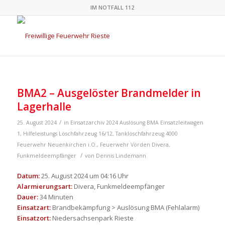
IM NOTFALL 112
BMA2 – Ausgelöster Brandmelder in
Lagerhalle
/
25. August 2024
in
Einsatzarchiv 2024
Auslösung BMA
Einsatzleitwagen
1
,
Hilfeleistungs Löschfahrzeug 16/12
,
Tanklöschfahrzeug 4000
Feuerwehr Neuenkirchen i.O.
,
Feuerwehr Vörden
Divera
,
/
Funkmeldeempfänger
von
Dennis Lindemann
Datum:
25. August 2024 um 04:16 Uhr
Alarmierungsart:
Divera, Funkmeldeempfänger
Dauer:
34 Minuten
Einsatzart:
Brandbekämpfung > Auslösung BMA (Fehlalarm)
Einsatzort:
Niedersachsenpark Rieste