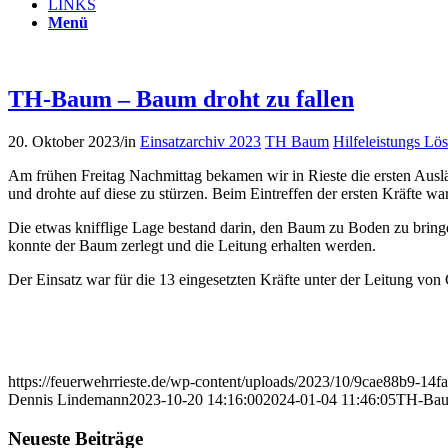
LINKS
Menü
TH-Baum – Baum droht zu fallen
20. Oktober 2023
/
in
Einsatzarchiv 2023
TH Baum
Hilfeleistungs Lö
Am frühen Freitag Nachmittag bekamen wir in Rieste die ersten Ausläu
und drohte auf diese zu stürzen. Beim Eintreffen der ersten Kräfte wa
Die etwas knifflige Lage bestand darin, den Baum zu Boden zu bringe
konnte der Baum zerlegt und die Leitung erhalten werden.
Der Einsatz war für die 13 eingesetzten Kräfte unter der Leitung vo
https://feuerwehrrieste.de/wp-content/uploads/2023/10/9cae88b9-14
Dennis Lindemann
2023-10-20 14:16:00
2024-01-04 11:46:05
TH-Baum
Neueste Beiträge