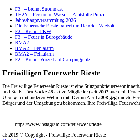
F3+ – brennt Strommast
TH2Y – Person im Wasser – Amtshilfe Polizei
Jahreshauptversammlung 2026
Die Feuerwehr Rieste trauert um Heinrich Wiebolt
F2 – Brennt PKW
F3+ – Feuer in Bürogebäude
BMA2
BMA2 – Fehlalarm
BMA2 – Fehlalarm
F2 – Brennt Vorzelt auf Campingplatz
Freiwilligen Feuerwehr Rieste
Die Freiwillige Feuerwehr Rieste ist eine Stützpunktfeuerwehr inn
und Stellv. Jörn Vocke 48 aktive Mitglieder (seit 2002 auch mit Feue
Übungen mit anderen Wehren mit. Der im April 2008 gegründete Förderv
Bürger und der Umgebung zu bekommen. Ihre Freiwillige Feuerwehr
https://www.instagram.com/feuerwehr.rieste
ab 2019 © Copyright - Freiwillige Feuerwehr Rieste