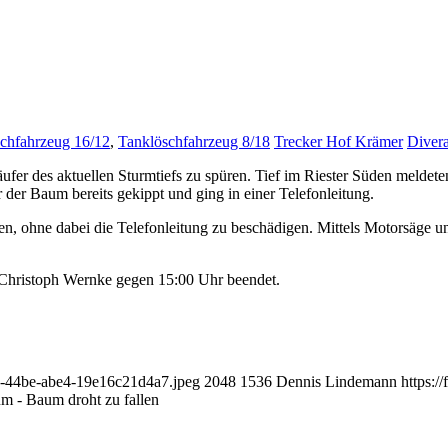
schfahrzeug 16/12
,
Tanklöschfahrzeug 8/18
Trecker Hof Krämer
Diver
fer des aktuellen Sturmtiefs zu spüren. Tief im Riester Süden meldeten
r der Baum bereits gekippt und ging in einer Telefonleitung.
n, ohne dabei die Telefonleitung zu beschädigen. Mittels Motorsäge un
n Christoph Wernke gegen 15:00 Uhr beendet.
fa-44be-abe4-19e16c21d4a7.jpeg
2048
1536
Dennis Lindemann
https:/
 - Baum droht zu fallen