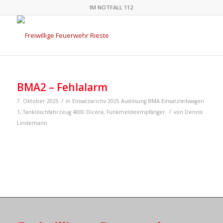
IM NOTFALL 112
BMA2 – Fehlalarm
/
7. Oktober 2025
in
Einsatzarichv 2025
Auslösung BMA
Einsatzleitwagen
/
1
,
Tanklöschfahrzeug 4000
Dicera
,
Funkmeldeempfänger
von
Dennis
Lindemann