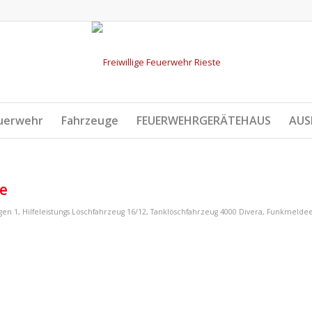
uerwehr
Fahrzeuge
FEUERWEHRGERÄTEHAUS
AUS
e
gen 1
,
Hilfeleistungs Löschfahrzeug 16/12
,
Tanklöschfahrzeug 4000
Divera
,
Funkmelde