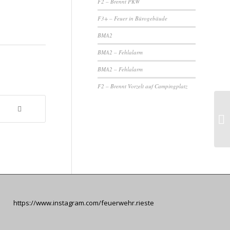
F2 – Brennt PKW
F3+ – Feuer in Bürogebäude
BMA2
BMA2 – Fehlalarm
BMA2 – Fehlalarm
F2 – Brennt Vorzelt auf Campingplatz
https://www.instagram.com/feuerwehr.rieste