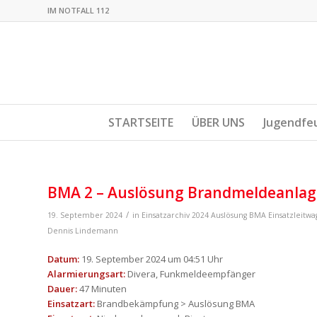
IM NOTFALL 112
STARTSEITE
ÜBER UNS
Jugendfe
BMA 2 – Auslösung Brandmeldeanlag
/
19. September 2024
in
Einsatzarchiv 2024
Auslösung BMA
Einsatzleitwa
Dennis Lindemann
Datum:
19. September 2024 um 04:51 Uhr
Alarmierungsart:
Divera, Funkmeldeempfänger
Dauer:
47 Minuten
Einsatzart:
Brandbekämpfung > Auslösung BMA