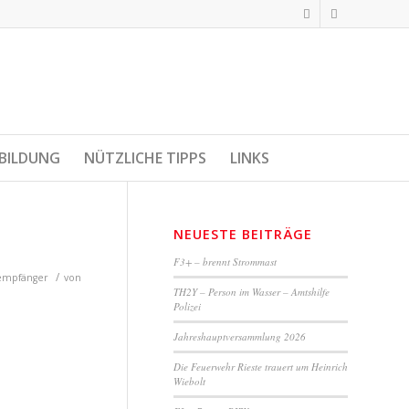
BILDUNG
NÜTZLICHE TIPPS
LINKS
NEUESTE BEITRÄGE
F3+ – brennt Strommast
/
empfänger
von
TH2Y – Person im Wasser – Amtshilfe
Polizei
Jahreshauptversammlung 2026
Die Feuerwehr Rieste trauert um Heinrich
Wiebolt