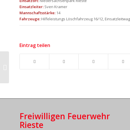
Einsatzort:
Niedersachsenpark Rieste
Einsatzleiter:
Sven Kramer
Mannschaftsstärke:
14
Fahrzeuge:
Hilfeleistungs Löschfahrzeug 16/12, Einsatzleitwa
Eintrag teilen
F2 – Brennt
Wohnwagen
Freiwilligen Feuerwehr
Rieste