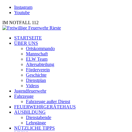
Instagram
Youtube
IM NOTFALL 112
STARTSEITE
ÜBER UNS
Ortskommando
Mannschaft
ELW Team
Altersabteilung
Förderverein
Geschichte
Dienstplan
Videos
Jugendfeuerwehr
Fahrzeuge
Fahrzeuge außer Dienst
FEUERWEHRGERÄTEHAUS
AUSBILDUNG
Dienstabende
Lehrgänge
NÜTZLICHE TIPPS