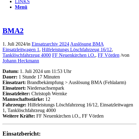
LINKS
Menü
BMA2
1. Juli 2024
/
in
Einsatzarchiv 2024
Auslösung BMA
Einsatzleitwagen 1
,
Hilfeleistungs Löschfahrzeug 16/12
,
Tanklöschfahrzeug 4000
FF Neuenkirchen i.O.
,
FF Vörden
/
von
Johann Heckmann
Datum:
1. Juli 2024 um 11:53 Uhr
Dauer:
1 Stunde 17 Minuten
Einsatzart:
Brandbekämpfung > Auslösung BMA (Fehlalarm)
Einsatzort:
Niedersachsenpark
Einsatzleiter:
Christoph Wernke
Mannschaftsstärke:
12
Fahrzeuge:
Hilfeleistungs Löschfahrzeug 16/12, Einsatzleitwagen
1, Tanklöschfahrzeug 4000
Weitere Kräfte:
FF Neuenkirchen i.O., FF Vörden
Einsatzbericht: