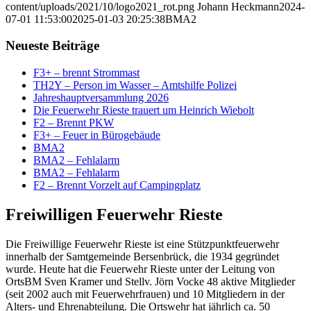
content/uploads/2021/10/logo2021_rot.png
Johann Heckmann
2024-
07-01 11:53:00
2025-01-03 20:25:38
BMA2
Neueste Beiträge
F3+ – brennt Strommast
TH2Y – Person im Wasser – Amtshilfe Polizei
Jahreshauptversammlung 2026
Die Feuerwehr Rieste trauert um Heinrich Wiebolt
F2 – Brennt PKW
F3+ – Feuer in Bürogebäude
BMA2
BMA2 – Fehlalarm
BMA2 – Fehlalarm
F2 – Brennt Vorzelt auf Campingplatz
Freiwilligen Feuerwehr Rieste
Die Freiwillige Feuerwehr Rieste ist eine Stützpunktfeuerwehr
innerhalb der Samtgemeinde Bersenbrück, die 1934 gegründet
wurde. Heute hat die Feuerwehr Rieste unter der Leitung von
OrtsBM Sven Kramer und Stellv. Jörn Vocke 48 aktive Mitglieder
(seit 2002 auch mit Feuerwehrfrauen) und 10 Mitgliedern in der
Alters- und Ehrenabteilung. Die Ortswehr hat jährlich ca. 50