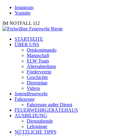
Instagram
Youtube
IM NOTFALL 112
STARTSEITE
ÜBER UNS
Ortskommando
Mannschaft
ELW Team
Altersabteilung
Förderverein
Geschichte
Dienstplan
Videos
Jugendfeuerwehr
Fahrzeuge
Fahrzeuge außer Dienst
FEUERWEHRGERÄTEHAUS
AUSBILDUNG
Dienstabende
Lehrgänge
NÜTZLICHE TIPPS