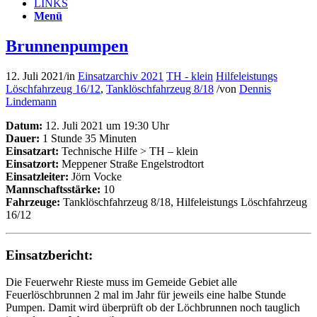
LINKS
Menü
Brunnenpumpen
12. Juli 2021
/
in
Einsatzarchiv 2021
TH - klein
Hilfeleistungs
Löschfahrzeug 16/12
,
Tanklöschfahrzeug 8/18
/
von
Dennis
Lindemann
Datum:
12. Juli 2021 um 19:30 Uhr
Dauer:
1 Stunde 35 Minuten
Einsatzart:
Technische Hilfe > TH – klein
Einsatzort:
Meppener Straße Engelstrodtort
Einsatzleiter:
Jörn Vocke
Mannschaftsstärke:
10
Fahrzeuge:
Tanklöschfahrzeug 8/18, Hilfeleistungs Löschfahrzeug
16/12
Einsatzbericht:
Die Feuerwehr Rieste muss im Gemeide Gebiet alle
Feuerlöschbrunnen 2 mal im Jahr für jeweils eine halbe Stunde
Pumpen. Damit wird überprüft ob der Löchbrunnen noch tauglich