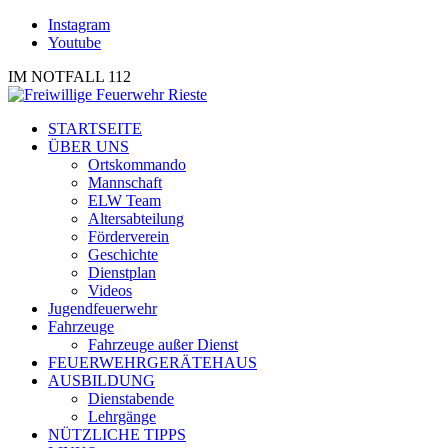
Instagram
Youtube
IM NOTFALL 112
STARTSEITE
ÜBER UNS
Ortskommando
Mannschaft
ELW Team
Altersabteilung
Förderverein
Geschichte
Dienstplan
Videos
Jugendfeuerwehr
Fahrzeuge
Fahrzeuge außer Dienst
FEUERWEHRGERÄTEHAUS
AUSBILDUNG
Dienstabende
Lehrgänge
NÜTZLICHE TIPPS