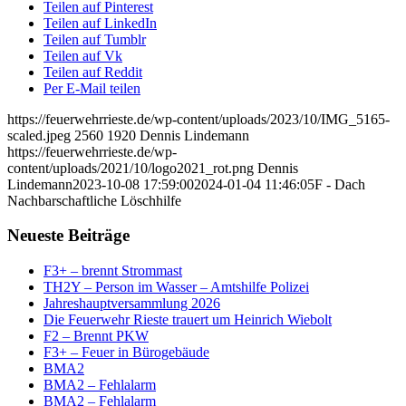
Teilen auf Pinterest
Teilen auf LinkedIn
Teilen auf Tumblr
Teilen auf Vk
Teilen auf Reddit
Per E-Mail teilen
https://feuerwehrrieste.de/wp-content/uploads/2023/10/IMG_5165-
scaled.jpeg
2560
1920
Dennis Lindemann
https://feuerwehrrieste.de/wp-
content/uploads/2021/10/logo2021_rot.png
Dennis
Lindemann
2023-10-08 17:59:00
2024-01-04 11:46:05
F - Dach
Nachbarschaftliche Löschhilfe
Neueste Beiträge
F3+ – brennt Strommast
TH2Y – Person im Wasser – Amtshilfe Polizei
Jahreshauptversammlung 2026
Die Feuerwehr Rieste trauert um Heinrich Wiebolt
F2 – Brennt PKW
F3+ – Feuer in Bürogebäude
BMA2
BMA2 – Fehlalarm
BMA2 – Fehlalarm