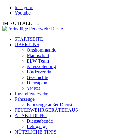
Instagram
Youtube
IM NOTFALL 112
STARTSEITE
ÜBER UNS
Ortskommando
Mannschaft
ELW Team
Altersabteilung
Förderverein
Geschichte
Dienstplan
Videos
Jugendfeuerwehr
Fahrzeuge
Fahrzeuge außer Dienst
FEUERWEHRGERÄTEHAUS
AUSBILDUNG
Dienstabende
Lehrgänge
NÜTZLICHE TIPPS