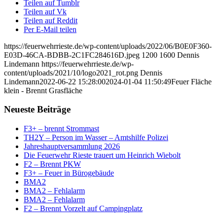
Teilen auf Tumblr
Teilen auf Vk
Teilen auf Reddit
Per E-Mail teilen
https://feuerwehrrieste.de/wp-content/uploads/2022/06/B0E0F360-
E03D-46CA-BDBB-2C1FC284616D.jpeg
1200
1600
Dennis
Lindemann
https://feuerwehrrieste.de/wp-
content/uploads/2021/10/logo2021_rot.png
Dennis
Lindemann
2022-06-22 15:28:00
2024-01-04 11:50:49
Feuer Fläche
klein - Brennt Grasfläche
Neueste Beiträge
F3+ – brennt Strommast
TH2Y – Person im Wasser – Amtshilfe Polizei
Jahreshauptversammlung 2026
Die Feuerwehr Rieste trauert um Heinrich Wiebolt
F2 – Brennt PKW
F3+ – Feuer in Bürogebäude
BMA2
BMA2 – Fehlalarm
BMA2 – Fehlalarm
F2 – Brennt Vorzelt auf Campingplatz