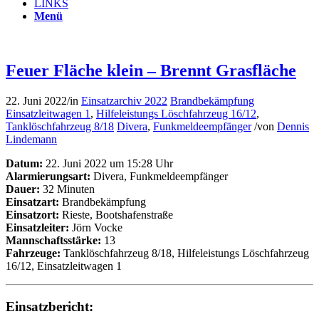
LINKS
Menü
Feuer Fläche klein – Brennt Grasfläche
22. Juni 2022
/
in
Einsatzarchiv 2022
Brandbekämpfung
Einsatzleitwagen 1
,
Hilfeleistungs Löschfahrzeug 16/12
,
Tanklöschfahrzeug 8/18
Divera
,
Funkmeldeempfänger
/
von
Dennis
Lindemann
Datum:
22. Juni 2022 um 15:28 Uhr
Alarmierungsart:
Divera, Funkmeldeempfänger
Dauer:
32 Minuten
Einsatzart:
Brandbekämpfung
Einsatzort:
Rieste, Bootshafenstraße
Einsatzleiter:
Jörn Vocke
Mannschaftsstärke:
13
Fahrzeuge:
Tanklöschfahrzeug 8/18, Hilfeleistungs Löschfahrzeug
16/12, Einsatzleitwagen 1
Einsatzbericht: