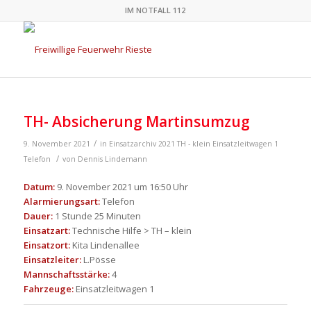
IM NOTFALL 112
TH- Absicherung Martinsumzug
/
9. November 2021
in
Einsatzarchiv 2021
TH - klein
Einsatzleitwagen 1
/
Telefon
von
Dennis Lindemann
Datum:
9. November 2021 um 16:50 Uhr
Alarmierungsart:
Telefon
Dauer:
1 Stunde 25 Minuten
Einsatzart:
Technische Hilfe > TH – klein
Einsatzort:
Kita Lindenallee
Einsatzleiter:
L.Pösse
Mannschaftsstärke:
4
Fahrzeuge:
Einsatzleitwagen 1