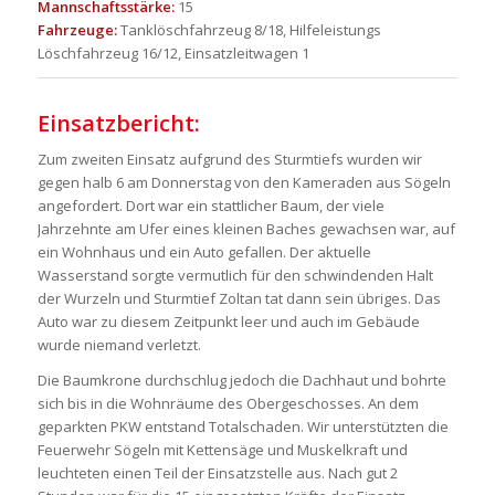
Mannschaftsstärke:
15
Fahrzeuge:
Tanklöschfahrzeug 8/18, Hilfeleistungs
Löschfahrzeug 16/12, Einsatzleitwagen 1
Einsatzbericht:
Zum zweiten Einsatz aufgrund des Sturmtiefs wurden wir
gegen halb 6 am Donnerstag von den Kameraden aus Sögeln
angefordert. Dort war ein stattlicher Baum, der viele
Jahrzehnte am Ufer eines kleinen Baches gewachsen war, auf
ein Wohnhaus und ein Auto gefallen. Der aktuelle
Wasserstand sorgte vermutlich für den schwindenden Halt
der Wurzeln und Sturmtief Zoltan tat dann sein übriges. Das
Auto war zu diesem Zeitpunkt leer und auch im Gebäude
wurde niemand verletzt.
Die Baumkrone durchschlug jedoch die Dachhaut und bohrte
sich bis in die Wohnräume des Obergeschosses. An dem
geparkten PKW entstand Totalschaden. Wir unterstützten die
Feuerwehr Sögeln mit Kettensäge und Muskelkraft und
leuchteten einen Teil der Einsatzstelle aus. Nach gut 2