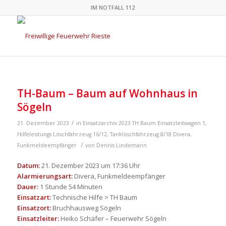
IM NOTFALL 112
TH-Baum – Baum auf Wohnhaus in
Sögeln
/
21. Dezember 2023
in
Einsatzarchiv 2023
TH Baum
Einsatzleitwagen 1
,
Hilfeleistungs Löschfahrzeug 16/12
,
Tanklöschfahrzeug 8/18
Divera
,
/
Funkmeldeempfänger
von
Dennis Lindemann
Datum:
21. Dezember 2023 um 17:36 Uhr
Alarmierungsart:
Divera, Funkmeldeempfänger
Dauer:
1 Stunde 54 Minuten
Einsatzart:
Technische Hilfe > TH Baum
Einsatzort:
Bruchhausweg Sögeln
Einsatzleiter:
Heiko Schäfer – Feuerwehr Sögeln