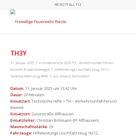
IM NOTFALL 112
TH3Y
/
11. Januar 2025
in
Einsatzarichv 2025
TH - Verkehrsunfall Person
klemmt
Einsatzleitwagen 1
,
Hilfeleistungs Löschfahrzeug 16/12
,
/
Tanklöschfahrzeug 4000
von
Johann Heckmann
Datum:
11. Januar 2025 um 13:42 Uhr
Dauer:
20 Minuten
Einsatzart:
Technische Hilfe > TH – Verkehrsunfall Person
klemmt
Einsatzort:
Gosestraße Alfhausen
Einsatzleiter:
Christian Bohmann (FF Alfhausen)
Mannschaftsstärke:
20
Fahrzeuge:
Hilfeleistungs Löschfahrzeug 16/12,