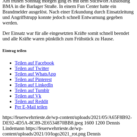
Am frühen Sonntag morgen ging es mit dem Stichwort Auslösung
BMA in die Barlager Straße. In einem Fun Center hatte ein
Brandmelder ausgelöst. Nach einer Erkundung durch Einsatzleitung
und Angriffstrupp konnte jedoch schnell Entwarnung gegeben
werden.
Der Einsatz war für alle eingesetzten Kräfte somit schnell beendet
und alle Kräfte waren pünktlich zum Frühstück zu Hause.
Eintrag teilen
Teilen auf Facebook
Teilen auf Twitter
Teilen auf WhatsApp
Teilen auf Pinterest
Teilen auf LinkedIn
Teilen auf Tumblr
Teilen auf Vk
Teilen auf Reddit
Per E-Mail teilen
https://feuerwehrrieste.de/wp-content/uploads/2021/05/A65F8B92-
DE92-4D5A-8C89-2E6534870BB8.jpeg
1600
1200
Dennis
Lindemann
https://feuerwehrrieste.de/wp-
content/uploads/2021/10/logo2021_rot.png
Dennis