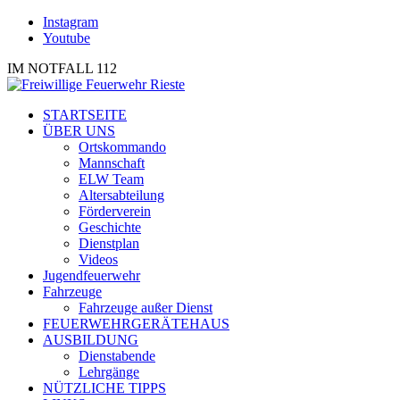
Instagram
Youtube
IM NOTFALL 112
STARTSEITE
ÜBER UNS
Ortskommando
Mannschaft
ELW Team
Altersabteilung
Förderverein
Geschichte
Dienstplan
Videos
Jugendfeuerwehr
Fahrzeuge
Fahrzeuge außer Dienst
FEUERWEHRGERÄTEHAUS
AUSBILDUNG
Dienstabende
Lehrgänge
NÜTZLICHE TIPPS