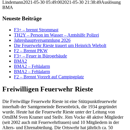
Lindemann
2021-05-30 05:49:00
2021-05-30 21:38:49
Auslösung
BMA
Neueste Beiträge
F3+ – brennt Strommast
TH2Y – Person im Wasser – Amtshilfe Polizei
Jahreshauptversammlung 2026
Die Feuerwehr Rieste trauert um Heinrich Wiebolt
F2 – Brennt PKW
F3+ – Feuer in Bürogebäude
BMA2
BMA2 – Fehlalarm
BMA2 – Fehlalarm
F2 – Brennt Vorzelt auf Campingplatz
Freiwilligen Feuerwehr Rieste
Die Freiwillige Feuerwehr Rieste ist eine Stützpunktfeuerwehr
innerhalb der Samtgemeinde Bersenbrück, die 1934 gegründet
wurde. Heute hat die Feuerwehr Rieste unter der Leitung von
OrtsBM Sven Kramer und Stellv. Jörn Vocke 48 aktive Mitglieder
(seit 2002 auch mit Feuerwehrfrauen) und 10 Mitgliedern in der
Alters- und Ehrenabteilung. Die Ortswehr hat jährlich ca. 50