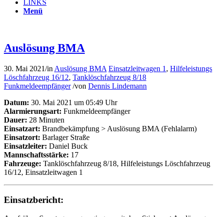
LINKS
Menü
Auslösung BMA
30. Mai 2021
/
in
Auslösung BMA
Einsatzleitwagen 1
,
Hilfeleistungs
Löschfahrzeug 16/12
,
Tanklöschfahrzeug 8/18
Funkmeldeempfänger
/
von
Dennis Lindemann
Datum:
30. Mai 2021 um 05:49 Uhr
Alarmierungsart:
Funkmeldeempfänger
Dauer:
28 Minuten
Einsatzart:
Brandbekämpfung > Auslösung BMA (Fehlalarm)
Einsatzort:
Barlager Straße
Einsatzleiter:
Daniel Buck
Mannschaftsstärke:
17
Fahrzeuge:
Tanklöschfahrzeug 8/18, Hilfeleistungs Löschfahrzeug
16/12, Einsatzleitwagen 1
Einsatzbericht: