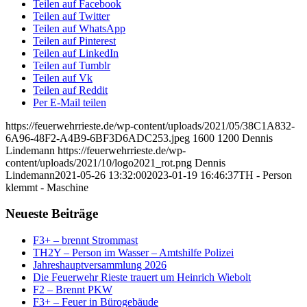
Teilen auf Facebook
Teilen auf Twitter
Teilen auf WhatsApp
Teilen auf Pinterest
Teilen auf LinkedIn
Teilen auf Tumblr
Teilen auf Vk
Teilen auf Reddit
Per E-Mail teilen
https://feuerwehrrieste.de/wp-content/uploads/2021/05/38C1A832-
6A96-48F2-A4B9-6BF3D6ADC253.jpeg
1600
1200
Dennis
Lindemann
https://feuerwehrrieste.de/wp-
content/uploads/2021/10/logo2021_rot.png
Dennis
Lindemann
2021-05-26 13:32:00
2023-01-19 16:46:37
TH - Person
klemmt - Maschine
Neueste Beiträge
F3+ – brennt Strommast
TH2Y – Person im Wasser – Amtshilfe Polizei
Jahreshauptversammlung 2026
Die Feuerwehr Rieste trauert um Heinrich Wiebolt
F2 – Brennt PKW
F3+ – Feuer in Bürogebäude