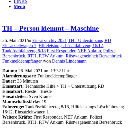
LINKS
Menü
TH – Person klemmt – Maschine
26. Mai 2021
/
in
Einsatzarchiv 2021
TH - Unterstützung RD
Einsatzleitwagen 1
,
Hilfeleistungs Löschfahrzeug 16/12
,
Tanklöschfahrzeug 8/18
First Responder
,
NEF Ankum
,
Polizei
Bersenbrück
,
RTH
,
RTW Ankum
,
Rüstwageneinheit Bersenbrück
Funkmeldeempfänger
/
von
Dennis Lindemann
Datum:
26. Mai 2021 um 13:32 Uhr
Alarmierungsart:
Funkmeldeempfänger
Dauer:
33 Minuten
Einsatzart:
Technische Hilfe > TH – Unterstützung RD
Einsatzort:
Rieste – Bieste
Einsatzleiter:
Sven Kramer
Mannschaftsstärke:
19
Fahrzeuge:
Tanklöschfahrzeug 8/18, Hilfeleistungs Löschfahrzeug
16/12, Einsatzleitwagen 1
Weitere Kräfte:
First Responder, NEF Ankum, Polizei
Bersenbrück, RTH, RTW Ankum, Rüstwageneinheit Bersenbrück