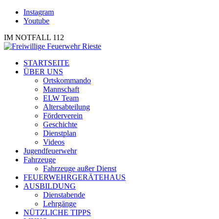
Instagram
Youtube
IM NOTFALL 112
STARTSEITE
ÜBER UNS
Ortskommando
Mannschaft
ELW Team
Altersabteilung
Förderverein
Geschichte
Dienstplan
Videos
Jugendfeuerwehr
Fahrzeuge
Fahrzeuge außer Dienst
FEUERWEHRGERÄTEHAUS
AUSBILDUNG
Dienstabende
Lehrgänge
NÜTZLICHE TIPPS