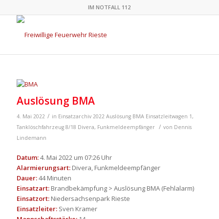
IM NOTFALL 112
Auslösung BMA
/
4. Mai 2022
in
Einsatzarchiv 2022
Auslösung BMA
Einsatzleitwagen 1
,
/
Tanklöschfahrzeug 8/18
Divera
,
Funkmeldeempfänger
von
Dennis
Lindemann
Datum:
4. Mai 2022 um 07:26 Uhr
Alarmierungsart:
Divera, Funkmeldeempfänger
Dauer:
44 Minuten
Einsatzart:
Brandbekämpfung > Auslösung BMA (Fehlalarm)
Einsatzort:
Niedersachsenpark Rieste
Einsatzleiter:
Sven Kramer