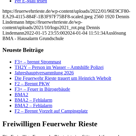
Per E-Mail teilen
https://feuerwehrrieste.de/wp-content/uploads/2022/01/96E9CF80-
EA29-4115-884F-1B3F97F75BF8-scaled.jpeg
2560
1920
Dennis
Lindemann
https://feuerwehrrieste.de/wp-
content/uploads/2021/10/logo2021_rot.png
Dennis
Lindemann
2022-01-15 23:55:00
2024-01-04 11:51:34
Auslösung
BMA - Hausalarm Grundschule
Neueste Beiträge
F3+ – brennt Strommast
TH2Y – Person im Wasser – Amtshilfe Polizei
Jahreshauptversammlung 2026
Die Feuerwehr Rieste trauert um Heinrich Wiebolt
F2 – Brennt PKW
F3+ – Feuer in Bürogebäude
BMA2
BMA2 – Fehlalarm
BMA2 – Fehlalarm
F2 – Brennt Vorzelt auf Campingplatz
Freiwilligen Feuerwehr Rieste