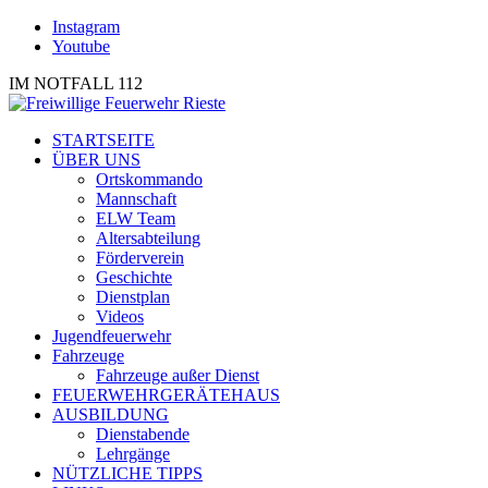
Instagram
Youtube
IM NOTFALL 112
STARTSEITE
ÜBER UNS
Ortskommando
Mannschaft
ELW Team
Altersabteilung
Förderverein
Geschichte
Dienstplan
Videos
Jugendfeuerwehr
Fahrzeuge
Fahrzeuge außer Dienst
FEUERWEHRGERÄTEHAUS
AUSBILDUNG
Dienstabende
Lehrgänge
NÜTZLICHE TIPPS