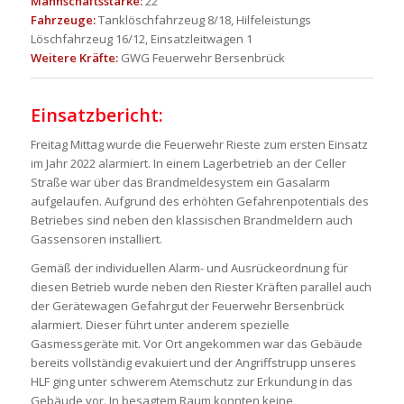
Mannschaftsstärke:
22
Fahrzeuge:
Tanklöschfahrzeug 8/18, Hilfeleistungs
Löschfahrzeug 16/12, Einsatzleitwagen 1
Weitere Kräfte:
GWG Feuerwehr Bersenbrück
Einsatzbericht:
Freitag Mittag wurde die Feuerwehr Rieste zum ersten Einsatz
im Jahr 2022 alarmiert. In einem Lagerbetrieb an der Celler
Straße war über das Brandmeldesystem ein Gasalarm
aufgelaufen. Aufgrund des erhöhten Gefahrenpotentials des
Betriebes sind neben den klassischen Brandmeldern auch
Gassensoren installiert.
Gemäß der individuellen Alarm- und Ausrückeordnung für
diesen Betrieb wurde neben den Riester Kräften parallel auch
der Gerätewagen Gefahrgut der Feuerwehr Bersenbrück
alarmiert. Dieser führt unter anderem spezielle
Gasmessgeräte mit. Vor Ort angekommen war das Gebäude
bereits vollständig evakuiert und der Angriffstrupp unseres
HLF ging unter schwerem Atemschutz zur Erkundung in das
Gebäude vor. In besagtem Raum konnten keine