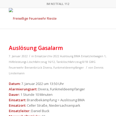
IM NOTFALL 112
Auslösung Gasalarm
/
7. Januar 2022
in
Einsatzarchiv 2022
Auslösung BMA
Einsatzleitwagen 1
,
Hilfeleistungs Löschfahrzeug 16/12
,
Tanklöschfahrzeug 8/18
GWG
/
Feuerwehr Bersenbrück
Divera
,
Funkmeldeempfänger
von
Dennis
Lindemann
Datum:
7. Januar 2022 um 13:50 Uhr
Alarmierungsart:
Divera, Funkmeldeempfänger
Dauer:
1 Stunde 10 Minuten
Einsatzart:
Brandbekämpfung > Auslösung BMA
Einsatzort:
Celler Straße, Niedersachsenpark
Einsatzleiter:
Daniel Buck