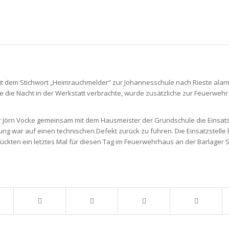
it dem Stichwort „Heimrauchmelder“ zur Johannesschule nach Rieste alarm
ie Nacht in der Werkstatt verbrachte, wurde zusätzliche zur Feuerwehr 
r Jörn Vocke gemeinsam mit dem Hausmeister der Grundschule die Einsats
ng war auf einen technischen Defekt zurück zu führen. Die Einsatzstelle
ckten ein letztes Mal für diesen Tag im Feuerwehrhaus an der Barlager S