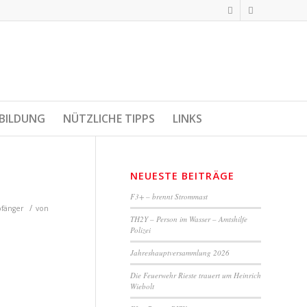
BILDUNG
NÜTZLICHE TIPPS
LINKS
NEUESTE BEITRÄGE
F3+ – brennt Strommast
/
fänger
von
TH2Y – Person im Wasser – Amtshilfe
Polizei
Jahreshauptversammlung 2026
Die Feuerwehr Rieste trauert um Heinrich
Wiebolt