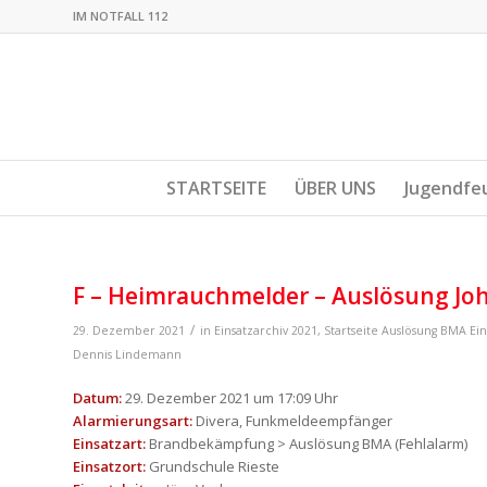
IM NOTFALL 112
STARTSEITE
ÜBER UNS
Jugendfe
F – Heimrauchmelder – Auslösung Jo
/
29. Dezember 2021
in
Einsatzarchiv 2021
,
Startseite
Auslösung BMA
Ein
Dennis Lindemann
Datum:
29. Dezember 2021 um 17:09 Uhr
Alarmierungsart:
Divera, Funkmeldeempfänger
Einsatzart:
Brandbekämpfung > Auslösung BMA (Fehlalarm)
Einsatzort:
Grundschule Rieste