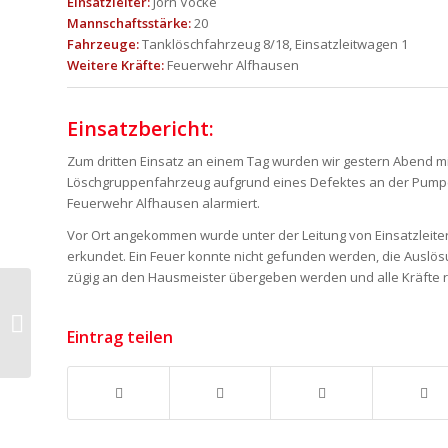
Einsatzleiter:
Jörn Vocke
Mannschaftsstärke:
20
Fahrzeuge:
Tanklöschfahrzeug 8/18, Einsatzleitwagen 1
Weitere Kräfte:
Feuerwehr Alfhausen
Einsatzbericht:
Zum dritten Einsatz an einem Tag wurden wir gestern Abend m
Löschgruppenfahrzeug aufgrund eines Defektes an der Pumpe d
Feuerwehr Alfhausen alarmiert.
Vor Ort angekommen wurde unter der Leitung von Einsatzleite
erkundet. Ein Feuer konnte nicht gefunden werden, die Auslösu
zügig an den Hausmeister übergeben werden und alle Kräfte rü
TH- Wasserschaden
Eintrag teilen