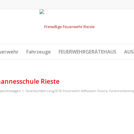
uerwehr
Fahrzeuge
FEUERWEHRGERÄTEHAUS
AUS
hannesschule Rieste
satzleitwagen 1
,
Tanklöschfahrzeug 8/18
Feuerwehr Alfhausen
Divera
,
Funkmeldeemp