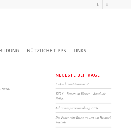
BILDUNG
NÜTZLICHE TIPPS
LINKS
NEUESTE BEITRÄGE
F3+ – brennt Strommast
Divera
,
TH2Y – Person im Wasser – Amtshilfe
Polizei
Jahreshauptversammlung 2026
Die Feuerwehr Rieste trauert um Heinrich
Wiebolt