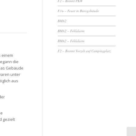
F2 – Brennt PKW
F3+ – Feuer in Bürogebäude
BMA2
BMA2 – Fehlalarm
BMA2 – Fehlalarm
F2 – Brennt Vorzelt auf Campingplatz
s einem
begann die
 das Gebäude
waren unter
öglich aus
der
ie
 gezielt