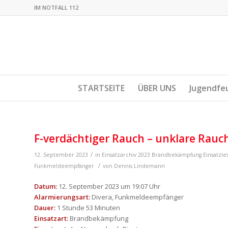
IM NOTFALL 112
STARTSEITE
ÜBER UNS
Jugendfe
F-verdächtiger Rauch – unklare Rau
/
12. September 2023
in
Einsatzarchiv 2023
Brandbekämpfung
Einsatzle
/
Funkmeldeempfänger
von
Dennis Lindemann
Datum:
12. September 2023 um 19:07 Uhr
Alarmierungsart:
Divera, Funkmeldeempfänger
Dauer:
1 Stunde 53 Minuten
Einsatzart:
Brandbekämpfung