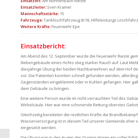
Einsatzort:
Am Nonnenbach Rieste
Einsatzleiter:
Sven Kramer
Mannschaftsstärke:
15
Fahrzeuge:
Tanklöschfahrzeug 8/18, Hilfeleistungs Löschfahrz
Weitere Kräfte:
Feuerwehr Epe
Einsatzbericht:
Am Abend des 12. September wurde die Feuerwehr Rieste gem
Nebengebäude eines Hofes stieg starker Rauch auf. Laut Mel
diesjährige Übung der beiden Nachbarwehren auf dem Hof de
vor. Die Patienten konnten schnell gefunden werden, allerding
Gegenständen eingeklemmt oder in Kuhlen gefangen. Hier galt 
dem Gebäude zu bringen.
Eine weitere Person wurde im nicht verrauchten Teil des Gebä
Wirbelsäule. Hier war eine schonende Rettung oberstes Gebot
Gleichzeitig bereiteten die restlichen Kräfte die Brandbekäm
Wasserversorgung ist in diesem Teil unserer Gemeinde eher s
eingesetzt werden.
Die Übung war in den Augen der Organisatoren ein voller Erf