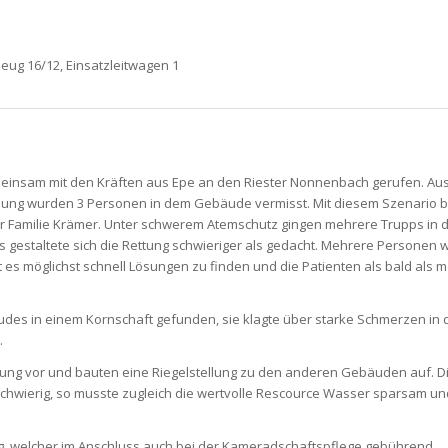
eug 16/12, Einsatzleitwagen 1
einsam mit den Kräften aus Epe an den Riester Nonnenbach gerufen. Au
dung wurden 3 Personen in dem Gebäude vermisst. Mit diesem Szenario 
r Familie Krämer. Unter schwerem Atemschutz gingen mehrere Trupps in
s gestaltete sich die Rettung schwieriger als gedacht. Mehrere Personen 
es möglichst schnell Lösungen zu finden und die Patienten als bald als m
udes in einem Kornschaft gefunden, sie klagte über starke Schmerzen in 
.
pfung vor und bauten eine Riegelstellung zu den anderen Gebäuden auf. D
chwierig, so musste zugleich die wertvolle Rescource Wasser sparsam und
olg, welcher im Anschluss auch bei der Kameradschaftspflege gebührend