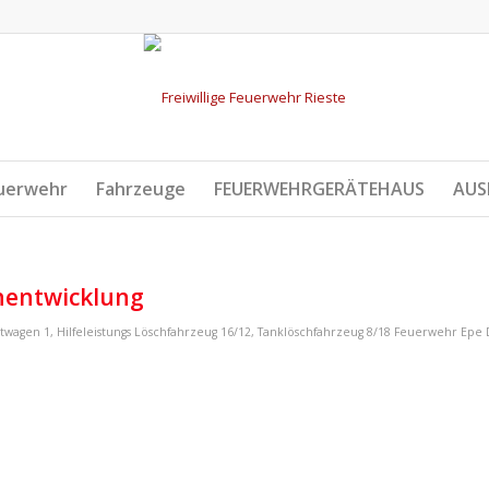
uerwehr
Fahrzeuge
FEUERWEHRGERÄTEHAUS
AUS
chentwicklung
itwagen 1
,
Hilfeleistungs Löschfahrzeug 16/12
,
Tanklöschfahrzeug 8/18
Feuerwehr Epe