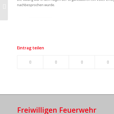
TH_Person_Wasser –
nachbesprochen wurde.
Person in Teich
Eintrag teilen
Freiwilligen Feuerwehr