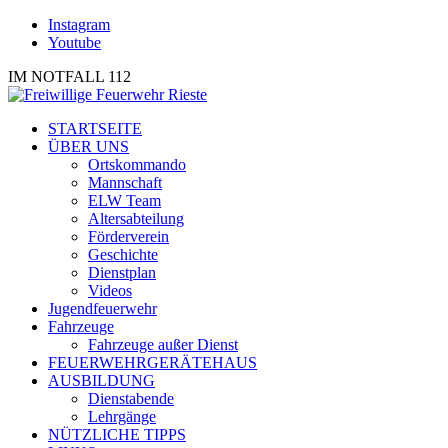
Instagram
Youtube
IM NOTFALL 112
STARTSEITE
ÜBER UNS
Ortskommando
Mannschaft
ELW Team
Altersabteilung
Förderverein
Geschichte
Dienstplan
Videos
Jugendfeuerwehr
Fahrzeuge
Fahrzeuge außer Dienst
FEUERWEHRGERÄTEHAUS
AUSBILDUNG
Dienstabende
Lehrgänge
NÜTZLICHE TIPPS