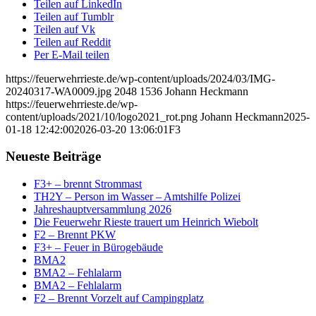
Teilen auf LinkedIn
Teilen auf Tumblr
Teilen auf Vk
Teilen auf Reddit
Per E-Mail teilen
https://feuerwehrrieste.de/wp-content/uploads/2024/03/IMG-
20240317-WA0009.jpg
2048
1536
Johann Heckmann
https://feuerwehrrieste.de/wp-
content/uploads/2021/10/logo2021_rot.png
Johann Heckmann
2025-
01-18 12:42:00
2026-03-20 13:06:01
F3
Neueste Beiträge
F3+ – brennt Strommast
TH2Y – Person im Wasser – Amtshilfe Polizei
Jahreshauptversammlung 2026
Die Feuerwehr Rieste trauert um Heinrich Wiebolt
F2 – Brennt PKW
F3+ – Feuer in Bürogebäude
BMA2
BMA2 – Fehlalarm
BMA2 – Fehlalarm
F2 – Brennt Vorzelt auf Campingplatz