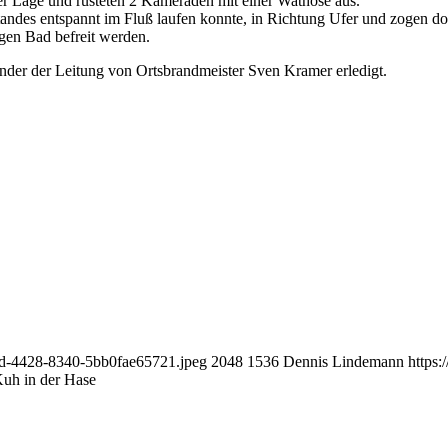
er Lage und rüsteten 2 Kameraden mit einer Wathose aus.
andes entspannt im Fluß laufen konnte, in Richtung Ufer und zogen d
igen Bad befreit werden.
under der Leitung von Ortsbrandmeister Sven Kramer erledigt.
89d-4428-8340-5bb0fae65721.jpeg
2048
1536
Dennis Lindemann
https:
uh in der Hase