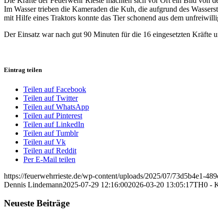
Die Kräfte der Feuerwehr Rieste machten sich vor Ort ein Bild von d
Im Wasser trieben die Kameraden die Kuh, die aufgrund des Wasserst
mit Hilfe eines Traktors konnte das Tier schonend aus dem unfreiwill
Der Einsatz war nach gut 90 Minuten für die 16 eingesetzten Kräfte 
Eintrag teilen
Teilen auf Facebook
Teilen auf Twitter
Teilen auf WhatsApp
Teilen auf Pinterest
Teilen auf LinkedIn
Teilen auf Tumblr
Teilen auf Vk
Teilen auf Reddit
Per E-Mail teilen
https://feuerwehrrieste.de/wp-content/uploads/2025/07/73d5b4e1-4
Dennis Lindemann
2025-07-29 12:16:00
2026-03-20 13:05:17
TH0 - K
Neueste Beiträge