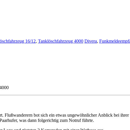
Löschfahrzeug 16/12
,
Tanklöschfahrzeug 4000
Divera
,
Funkmeldeempf
 4000
t. Flußwanderern bot sich ein etwas ungewöhnlicher Anblick bei ihrer 
r Paarhufer, was dann folgerichtig zum Notruf führte.