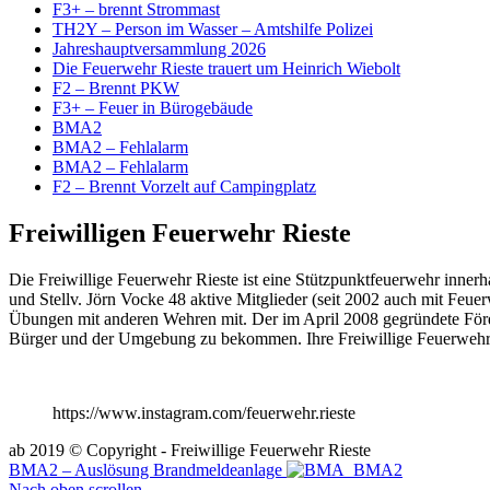
F3+ – brennt Strommast
TH2Y – Person im Wasser – Amtshilfe Polizei
Jahreshauptversammlung 2026
Die Feuerwehr Rieste trauert um Heinrich Wiebolt
F2 – Brennt PKW
F3+ – Feuer in Bürogebäude
BMA2
BMA2 – Fehlalarm
BMA2 – Fehlalarm
F2 – Brennt Vorzelt auf Campingplatz
Freiwilligen Feuerwehr Rieste
Die Freiwillige Feuerwehr Rieste ist eine Stützpunktfeuerwehr inn
und Stellv. Jörn Vocke 48 aktive Mitglieder (seit 2002 auch mit Feue
Übungen mit anderen Wehren mit. Der im April 2008 gegründete Förderv
Bürger und der Umgebung zu bekommen. Ihre Freiwillige Feuerwehr
https://www.instagram.com/feuerwehr.rieste
ab 2019 © Copyright - Freiwillige Feuerwehr Rieste
BMA2 – Auslösung Brandmeldeanlage
BMA2
Nach oben scrollen