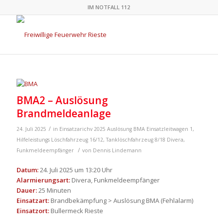
IM NOTFALL 112
BMA2 – Auslösung
Brandmeldeanlage
/
24. Juli 2025
in
Einsatzarichv 2025
Auslösung BMA
Einsatzleitwagen 1
,
Hilfeleistungs Löschfahrzeug 16/12
,
Tanklöschfahrzeug 8/18
Divera
,
/
Funkmeldeempfänger
von
Dennis Lindemann
Datum:
24. Juli 2025 um 13:20 Uhr
Alarmierungsart:
Divera, Funkmeldeempfänger
Dauer:
25 Minuten
Einsatzart:
Brandbekämpfung > Auslösung BMA (Fehlalarm)
Einsatzort:
Bullermeck Rieste