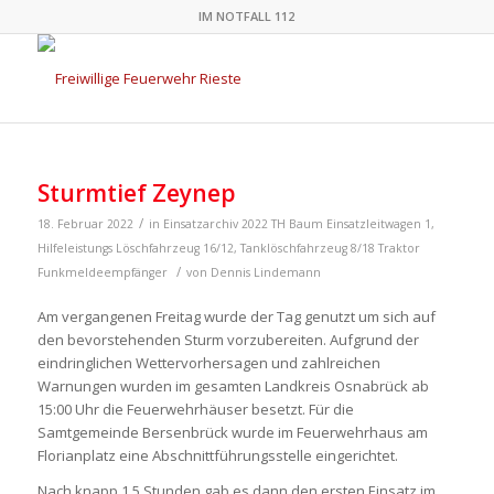
IM NOTFALL 112
Sturmtief Zeynep
/
18. Februar 2022
in
Einsatzarchiv 2022
TH Baum
Einsatzleitwagen 1
,
Hilfeleistungs Löschfahrzeug 16/12
,
Tanklöschfahrzeug 8/18
Traktor
/
Funkmeldeempfänger
von
Dennis Lindemann
Am vergangenen Freitag wurde der Tag genutzt um sich auf
den bevorstehenden Sturm vorzubereiten. Aufgrund der
eindringlichen Wettervorhersagen und zahlreichen
Warnungen wurden im gesamten Landkreis Osnabrück ab
15:00 Uhr die Feuerwehrhäuser besetzt. Für die
Samtgemeinde Bersenbrück wurde im Feuerwehrhaus am
Florianplatz eine Abschnittführungsstelle eingerichtet.
Nach knapp 1,5 Stunden gab es dann den ersten Einsatz im