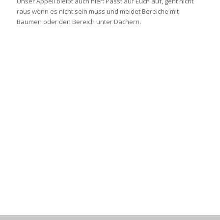
Unser Appell bleibt auch hier: Passt auf Euch auf, geht nicht
raus wenn es nicht sein muss und meidet Bereiche mit
Bäumen oder den Bereich unter Dächern.