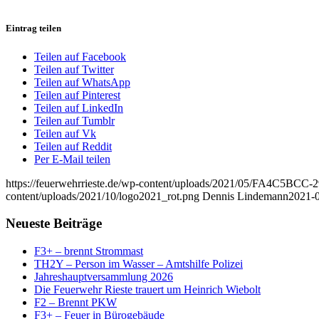
Eintrag teilen
Teilen auf Facebook
Teilen auf Twitter
Teilen auf WhatsApp
Teilen auf Pinterest
Teilen auf LinkedIn
Teilen auf Tumblr
Teilen auf Vk
Teilen auf Reddit
Per E-Mail teilen
https://feuerwehrrieste.de/wp-content/uploads/2021/05/FA4C5B
content/uploads/2021/10/logo2021_rot.png
Dennis Lindemann
2021-0
Neueste Beiträge
F3+ – brennt Strommast
TH2Y – Person im Wasser – Amtshilfe Polizei
Jahreshauptversammlung 2026
Die Feuerwehr Rieste trauert um Heinrich Wiebolt
F2 – Brennt PKW
F3+ – Feuer in Bürogebäude