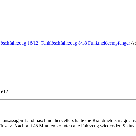
 Löschfahrzeug 16/12
,
Tanklöschfahrzeug 8/18
Funkmeldeempfänger
/
v
6/12
ansässigen Landmaschinenherstellers hatte die Brandmeldeanlage ausgel
Einsatz. Nach gut 45 Minuten konnten alle Fahrzeug wieder den Status 