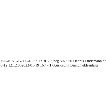
CC-295D-49AA-B71D-18F997318179.jpeg
502
960
Dennis Lindemann
ht
5-12 12:12:00
2023-01-19 16:47:17
Auslösung Brandmeldeanlage