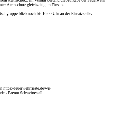
erem Atemschutz. Im Verlauf bestand die Aufgabe der Feuerwehr
nter Atemschutz gleichzeitig im Einsatz.
schgruppe blieb noch bis 16:00 Uhr an der Einsatzstelle.
nn
https://feuerwehrrieste.de/wp-
ude - Brennt Schweinestall