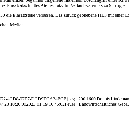
Zwei Kameraden begannen umgehend mit einem Löschangriff unter schw
des Einsatzabschnittes Atemschutz. Im Verlauf waren bis zu 9 Trupps u
0 die Einsatzstelle verlassen. Das zurück gebliebene HLF mit einer Lö
lichen Medien.
F5D-C022-4CD8-92E7-DCD9ECA24ECF.jpeg
1200
1600
Dennis Lindema
7-28 10:20:00
2023-01-19 16:45:02
Feuer - Landwirtschaftliches Gebä