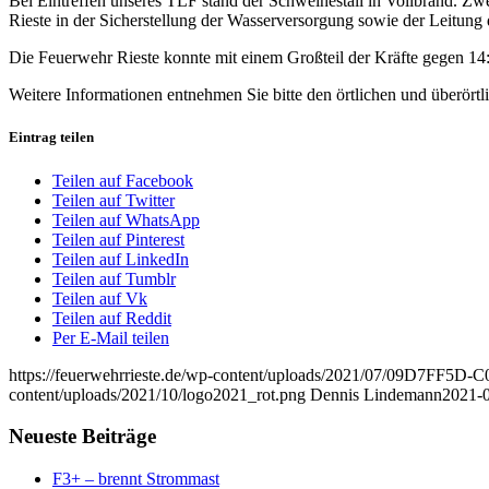
Bei Eintreffen unseres TLF stand der Schweinestall in Vollbrand. 
Rieste in der Sicherstellung der Wasserversorgung sowie der Leitung 
Die Feuerwehr Rieste konnte mit einem Großteil der Kräfte gegen 14:3
Weitere Informationen entnehmen Sie bitte den örtlichen und überört
Eintrag teilen
Teilen auf Facebook
Teilen auf Twitter
Teilen auf WhatsApp
Teilen auf Pinterest
Teilen auf LinkedIn
Teilen auf Tumblr
Teilen auf Vk
Teilen auf Reddit
Per E-Mail teilen
https://feuerwehrrieste.de/wp-content/uploads/2021/07/09D7F
content/uploads/2021/10/logo2021_rot.png
Dennis Lindemann
2021-0
Neueste Beiträge
F3+ – brennt Strommast