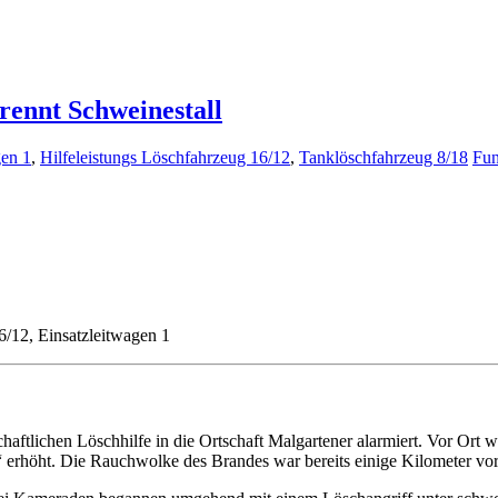
rennt Schweinestall
gen 1
,
Hilfeleistungs Löschfahrzeug 16/12
,
Tanklöschfahrzeug 8/18
Fun
6/12, Einsatzleitwagen 1
aftlichen Löschhilfe in die Ortschaft Malgartener alarmiert. Vor Ort 
erhöht. Die Rauchwolke des Brandes war bereits einige Kilometer vor 