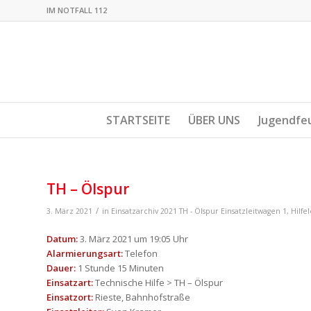
IM NOTFALL 112
STARTSEITE
ÜBER UNS
Jugendfe
TH – Ölspur
/
3. März 2021
in
Einsatzarchiv 2021
TH - Ölspur
Einsatzleitwagen 1
,
Hilfe
Datum:
3. März 2021 um 19:05 Uhr
Alarmierungsart:
Telefon
Dauer:
1 Stunde 15 Minuten
Einsatzart:
Technische Hilfe > TH – Ölspur
Einsatzort:
Rieste, Bahnhofstraße