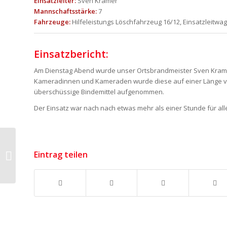
Einsatzleiter:
Sven Kramer
Mannschaftsstärke:
7
Fahrzeuge:
Hilfeleistungs Löschfahrzeug 16/12, Einsatzleitwa
Einsatzbericht:
Am Dienstag Abend wurde unser Ortsbrandmeister Sven Kramer 
Kameradinnen und Kameraden wurde diese auf einer Länge von
überschüssige Bindemittel aufgenommen.
Der Einsatz war nach nach etwas mehr als einer Stunde für al
Eintrag teilen
TH klein – PKW im Graben