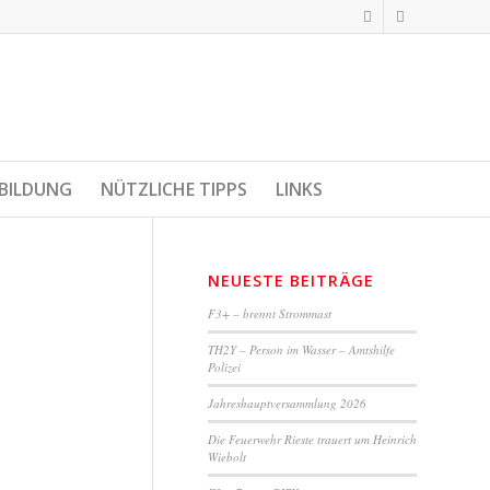
BILDUNG
NÜTZLICHE TIPPS
LINKS
NEUESTE BEITRÄGE
F3+ – brennt Strommast
TH2Y – Person im Wasser – Amtshilfe
Polizei
Jahreshauptversammlung 2026
Die Feuerwehr Rieste trauert um Heinrich
Wiebolt