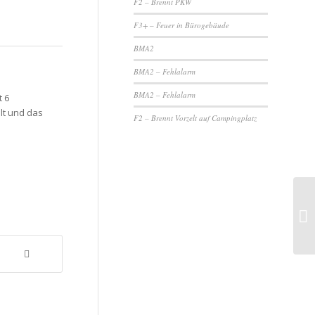
F2 – Brennt PKW
F3+ – Feuer in Bürogebäude
BMA2
BMA2 – Fehlalarm
BMA2 – Fehlalarm
t 6
lt und das
F2 – Brennt Vorzelt auf Campingplatz