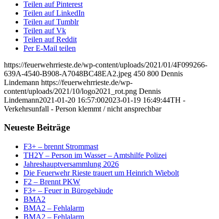
Teilen auf Pinterest
Teilen auf LinkedIn
Teilen auf Tumblr
Teilen auf Vk
Teilen auf Reddit
Per E-Mail teilen
https://feuerwehrrieste.de/wp-content/uploads/2021/01/4F099266-
639A-4540-B908-A7048BC48EA2.jpeg
450
800
Dennis
Lindemann
https://feuerwehrrieste.de/wp-
content/uploads/2021/10/logo2021_rot.png
Dennis
Lindemann
2021-01-20 16:57:00
2023-01-19 16:49:44
TH -
Verkehrsunfall - Person klemmt / nicht ansprechbar
Neueste Beiträge
F3+ – brennt Strommast
TH2Y – Person im Wasser – Amtshilfe Polizei
Jahreshauptversammlung 2026
Die Feuerwehr Rieste trauert um Heinrich Wiebolt
F2 – Brennt PKW
F3+ – Feuer in Bürogebäude
BMA2
BMA2 – Fehlalarm
BMA2 – Fehlalarm