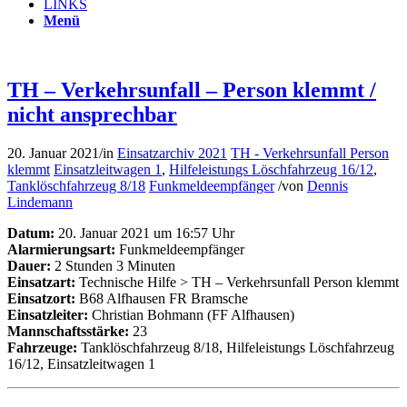
LINKS
Menü
TH – Verkehrsunfall – Person klemmt /
nicht ansprechbar
20. Januar 2021
/
in
Einsatzarchiv 2021
TH - Verkehrsunfall Person
klemmt
Einsatzleitwagen 1
,
Hilfeleistungs Löschfahrzeug 16/12
,
Tanklöschfahrzeug 8/18
Funkmeldeempfänger
/
von
Dennis
Lindemann
Datum:
20. Januar 2021 um 16:57 Uhr
Alarmierungsart:
Funkmeldeempfänger
Dauer:
2 Stunden 3 Minuten
Einsatzart:
Technische Hilfe > TH – Verkehrsunfall Person klemmt
Einsatzort:
B68 Alfhausen FR Bramsche
Einsatzleiter:
Christian Bohmann (FF Alfhausen)
Mannschaftsstärke:
23
Fahrzeuge:
Tanklöschfahrzeug 8/18, Hilfeleistungs Löschfahrzeug
16/12, Einsatzleitwagen 1