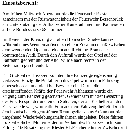
Einsatzbericht:
Am frühen Mittwoch Abend wurde die Feuerwehr Rieste
gemeinsam mit der Rüstwageneinheit der Feuerwehr Bersenbrück
zur Unterstützung der Alfhausener Kameradinnen und Kameraden
auf die Bundesstraße 68 alarmiert.
Im Bereich der Kreuzung zur alten Bramscher Straße kam es
während eines Wendemanövers zu einem Zusammenstoß zwischen
dem wendenden Opel und einem aus Richtung Bramsche
kommenden Audi. Durch den Aufprall wurde der Opel auf der
Fahrbahn gedreht und der Audi wurde nach rechts in den
Seitenraum geschleudert.
Ein Großteil der Insassen konnten ihre Fahrzeuge eigenständig
verlassen. Einzig die Beifahrerin des Opel war in dem Fahrzeug
eingeschlossen und nicht bei Bewusstsein. Durch die
ersteintreffenden Kräfte der Feuerwehr Alfhausen wurde ein
Zugang zum Fahrzeug geschaffen. Gemeinsam mit der Besatzung
des First Responder und einem Soldaten, der als Ersthelfer an der
Einsatzstelle war, wurde die Frau aus dem Fahrzeug befreit. Durch
den inzwischen eingetroffenen Rettungsdienst aus Ankum wurden
umgehend Wiederbelebungsmaßnahmen eingeleitet. Diese führten
trotz erheblicher Mühen leider im Verlauf des Einsatzes nicht zum
Erfolg. Die Besatzung des Riester HLF sicherte in der Zwischenzeit