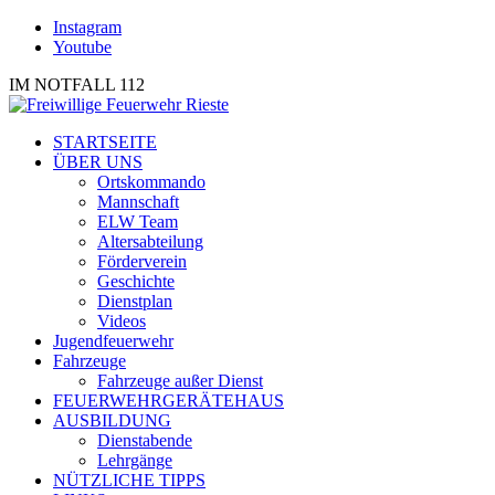
Instagram
Youtube
IM NOTFALL 112
STARTSEITE
ÜBER UNS
Ortskommando
Mannschaft
ELW Team
Altersabteilung
Förderverein
Geschichte
Dienstplan
Videos
Jugendfeuerwehr
Fahrzeuge
Fahrzeuge außer Dienst
FEUERWEHRGERÄTEHAUS
AUSBILDUNG
Dienstabende
Lehrgänge
NÜTZLICHE TIPPS