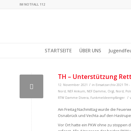
IM NOTFALL 112
STARTSEITE
ÜBER UNS
Jugendfe
TH – Unterstützung Ret
/
12. November 2021
in
Einsatzarchiv 2021
TH -
Nord
,
NEF Ankum
,
NEF Damme
,
OrgL Nord
,
Pol
/
RTW Damme
Divera
,
Funkmeldeempfänger
Am Freitag Nachmittag wurde die Feuerw
Osnabrück und Vechta auf den Hastruper
Vor Ort hatte ein PKW ohne zu stoppen d