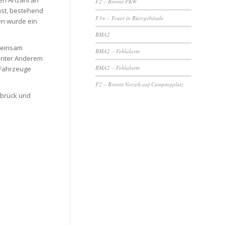
ren Anzahl an
F2 – Brennt PKW
nst, bestehend
F3+ – Feuer in Bürogebäude
en wurde ein
BMA2
meinsam
BMA2 – Fehlalarm
 unter Anderem
BMA2 – Fehlalarm
 Fahrzeuge
F2 – Brennt Vorzelt auf Campingplatz
nbrück und