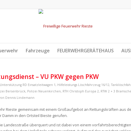
uerwehr
Fahrzeuge
FEUERWEHRGERÄTEHAUS
AUS
tungsdienst – VU PKW gegen PKW
 Unterstützung RD
Einsatzleitwagen 1
,
Hilfeleistungs Löschfahrzeug 16/12
,
Tanklöschfah
izei Bersenbrück
,
Polizei Neuenkirchen
,
RTH Christoph Europa 2
,
RTW 2 + 3 Bramsch
von
Dennis Lindemann
ehr Rieste gemeinsam mit einem Großaufgebot an Rettungskräften aus d
 Damm in den Ortsteil Bieste gerufen.
ie Landesstraße überquert und ist dabei von einem vorfahrtsberechtigte