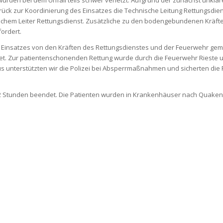
wurden bei dem Unfall teils schwer verletzt. Aufgrund der zunächst unkla
brück zur Koordinierung des Einsatzes die Technische Leitung Rettungsdie
schem Leiter Rettungsdienst. Zusätzliche zu den bodengebundenen Kräft
ordert.
es Einsatzes von den Kräften des Rettungsdienstes und der Feuerwehr ge
itet. Zur patientenschonenden Rettung wurde durch die Feuerwehr Rieste
us unterstützten wir die Polizei bei Absperrmaßnahmen und sicherten die
st 2 Stunden beendet. Die Patienten wurden in Krankenhäuser nach Quake