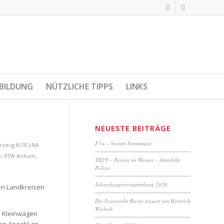
BILDUNG
NÜTZLICHE TIPPS
LINKS
NEUESTE BEITRÄGE
F3+ – brennt Strommast
rzeug 8/18
LNA
e
,
RTW Ankum
,
TH2Y – Person im Wasser – Amtshilfe
Polizei
Jahreshauptversammlung 2026
en Landkreisen
Die Feuerwehr Rieste trauert um Heinrich
Wiebolt
n Kleinwagen