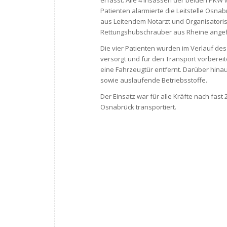
erfasst. Alle 4 Insassen der beiden PKW 
Patienten alarmierte die Leitstelle Osna
aus Leitendem Notarzt und Organisatori
Rettungshubschrauber aus Rheine angef
Die vier Patienten wurden im Verlauf d
versorgt und für den Transport vorbere
eine Fahrzeugtür entfernt. Darüber hina
sowie auslaufende Betriebsstoffe.
Der Einsatz war für alle Kräfte nach fa
Osnabrück transportiert.