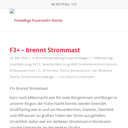
IM NOTFALL 112
F3+ – brennt Strommast
/
26. Mai 2026
in
Brandbekämpfung
Einsatzleitwagen 1
,
Hilfeleistungs
Löschfahrzeug 16/12
,
Tanklöschfahrzeug 4000
Drehleitereinheit Ankum
,
FF Neuenkirchen i.O.
,
FF Vörden
,
Polizei Bersenbrück
,
rtw
,
Westnetz
/
Divera
,
Funkmeldeempfänger
von
Dennis Lindemann
F3+ Brennt Strommast
Kurz nach Mitternacht war für viele Bürgerinnen und Bürger in
unserer Region die frühe Nacht bereits wieder beendet.
Großflächig war in und um Neuenkirchen, Damme, Steinfeld
und Alfhausen zu großen Teilen der Strom ausgefallen.
Ursächlich dafür war ein defekter Strommast in Nordosten
unsere Gemeinde an der Heeker Straße.